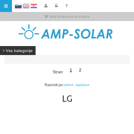
HR
Vaša košarica je še prazna
Vse kategorije
1
2
Stran
Razvrsti po:
ceni
nazivu
LG