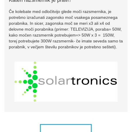
Kateri razsmernik je pravi?
Če kolebate med odločitvijo glede moči razsmernika, je
potrebno izračunati zagonsko moč vsakega posameznega
porabnika. In sicer, zagonska moč se meri x3 ali x4 od
delovne moči porabnika (primer: TELEVIZIJA, poraba= 50W,
kako močen razsmernik potrebujem=> 50W x 3 = 150W,
torej potrebujete 300W razsmernik- če imate seveda samo ta
porabnik, v večjem številu porabnikov je potrebno sešteti).