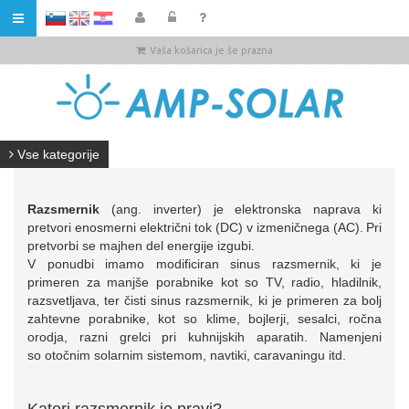
HR
Vaša košarica je še prazna
Vse kategorije
Razsmernik
(ang. inverter) je elektronska naprava ki
pretvori enosmerni električni tok (DC) v izmeničnega (AC).
Pri
pretvorbi se majhen del energije izgubi.
V ponudbi imamo modificiran sinus razsmernik, ki je
primeren za manjše porabnike kot so TV, radio, hladilnik,
razsvetljava, ter čisti sinus razsmernik, ki je primeren za bolj
zahtevne porabnike, kot so klime, bojlerji, sesalci, ročna
orodja, razni grelci pri kuhnijskih aparatih. Namenjeni
so otočnim solarnim sistemom, navtiki, caravaningu itd.