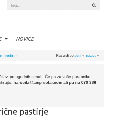
E
NOVICE
e pastirje
Razvrsti po:
ceni
nazivu
učitev, po ugodnih cenah. Če pa za vaše porabnike
tirajte:
narocila@amp-solar.com ali pa na 070 386
ične pastirje