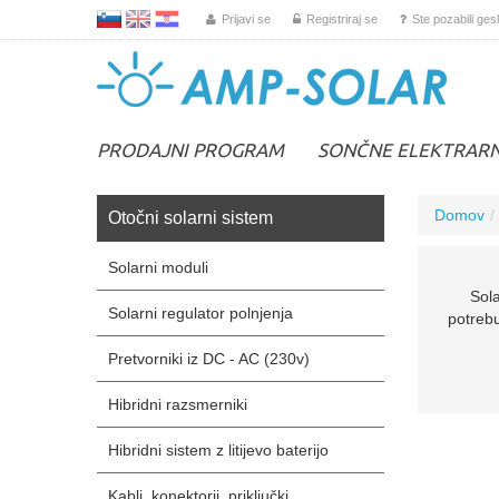
L
EN
HR
Prijavi se
Registriraj se
Ste pozabili ges
PRODAJNI PROGRAM
SONČNE ELEKTRAR
Domov
Otočni solarni sistem
Solarni moduli
Sol
Solarni regulator polnjenja
potrebu
Pretvorniki iz DC - AC (230v)
Hibridni razsmerniki
Hibridni sistem z litijevo baterijo
Kabli, konektorji, priključki