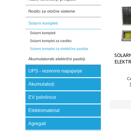
Nosilci za otočne sisteme
Solarni kompleti
Solarni kompleti
Solarni komplet za navtiko
Solarni komplet za električne pastirje
SOLARN
Akumulatorski električni pastirji
ELEKTR
UPS - rezervno napajanje
C
Akumulatorji
EV polnilnice
Elektromaterial
Agregati