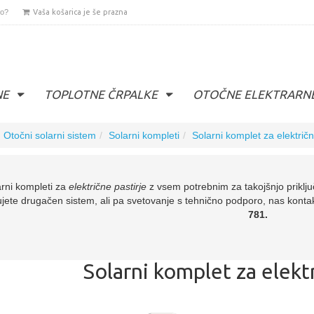
lo?
Vaša košarica je še prazna
NE
TOPLOTNE ČRPALKE
OTOČNE ELEKTRARN
Otočni solarni sistem
Solarni kompleti
Solarni komplet za električn
arni kompleti za
električne pastirje
z vsem potrebnim za takojšnjo priklj
jete drugačen sistem, ali pa svetovanje s tehnično podporo, nas kontak
781.
Solarni komplet za elektr