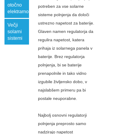
otočno
potreben za vse solarne
elektrarno
sisteme polnjenja da določi
ustrezno napetost za baterije.
Večji
solarni
Glaven namen regulatorja da
sistemi
regulira napetost, katera
prihaja iz solarnega panela v
baterije. Brez regulatorja
polnjenja, bi se baterije
prenapolnile in tako vidno
izgubile življensko dobo, v
najslabšem primeru pa bi
postale neuporabne.
Najbolj osnovni regulatorji
polnjenja preprosto samo
nadzirajo napetost