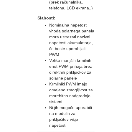
(prek računalnika,
telefona, LCD ekrana..)
Slabosti:
Nominalna napetost
vhoda solarnega panela
mora ustrezati nazivni
napetosti akumulatorja,
če boste uporabljali
PWM
Veliko manjših krmilnih
enot PWM prihaja brez
direktnih priključkov za
solarne panele
Krmilniki PWM imajo
omejeno zmogljivost za
morebitno nadgradnjo
sistami
Ni jih mogoče uporabiti
na modulih za
priključitev višje
napetosti