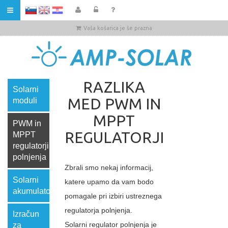
HR
Vaša košarica je še prazna
RAZLIKA
Solarni
MED PWM IN
moduli
MPPT
PWM in
REGULATORJI
MPPT
regulatorji
polnjenja
Zbrali smo nekaj informacij,
Solarni
katere upamo da vam bodo
akumulatorji
pomagale pri izbiri ustreznega
regulatorja polnjenja.
Izračun
Solarni regulator polnjenja je
za