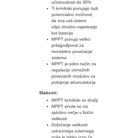
učinkovitosti do 30%
Ti krmilniki ponujajo tudi
potencialno možnost,
da ima vaš sistem
višjo vhodno napetostjo
kot baterija
MPPT ponuja veliko
prilagodljivost za
morebitno povečanje
sistema
MPPT je edini način za
regulacijo omrežnih
povezanih modulov za
polnjenje akumulatorja
Slabosti:
MPPT krmilniki so dražji
MPPT enote so na
splošno večje v fizični
velikosti
Določanje velikosti
ustreznega solarnega
polja je lahko izziv če