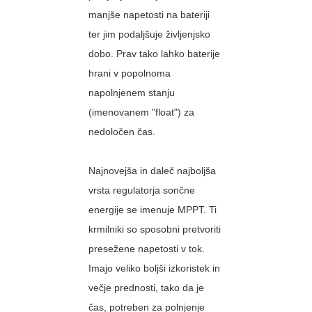
manjše napetosti na bateriji
ter jim podaljšuje življenjsko
dobo. Prav tako lahko baterije
hrani v popolnoma
napolnjenem stanju
(imenovanem "float") za
nedoločen čas.
Najnovejša in daleč najboljša
vrsta regulatorja sončne
energije se imenuje MPPT. Ti
krmilniki so sposobni pretvoriti
presežene napetosti v tok.
Imajo veliko boljši izkoristek in
večje prednosti, tako da je
čas, potreben za polnjenje