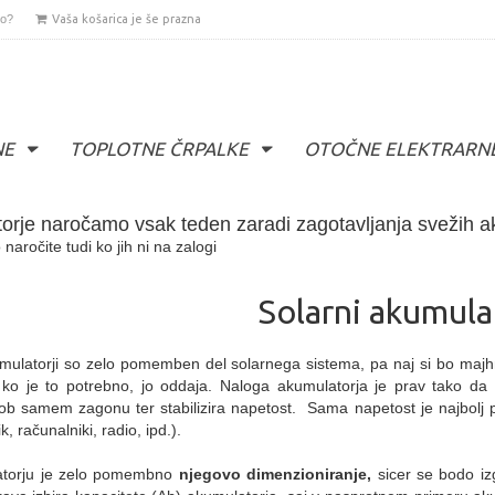
lo?
Vaša košarica je še prazna
NE
TOPLOTNE ČRPALKE
OTOČNE ELEKTRARN
orje naročamo vsak teden zaradi zagotavljanja svežih a
 naročite tudi ko jih ni na zalogi
Solarni akumula
mulatorji so zelo pomemben del solarnega sistema, pa naj si bo majh
 ko je to potrebno, jo oddaja. Naloga akumulatorja je prav tako da a
 ob samem zagonu ter stabilizira napetost. Sama napetost je najbol
ik, računalniki, radio, ipd.).
atorju je zelo pomembno
njegovo dimenzioniranje,
sicer se bodo i