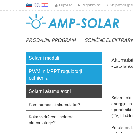
L
EN
HR
Prijavi se
Registriraj se
Ste pozabili ges
PRODAJNI PROGRAM
SONČNE ELEKTRAR
Solarni moduli
Akumulat
- zato lahko
PWM in MPPT regulatorji
polnjenja
Solarni akumulatorji
Solarni aku
energijo in
Kam namestiti akumulator?
uporabniki
(TV, hladiln
Kako vzdrževati solarne
akumulatorje?
Pri akumul