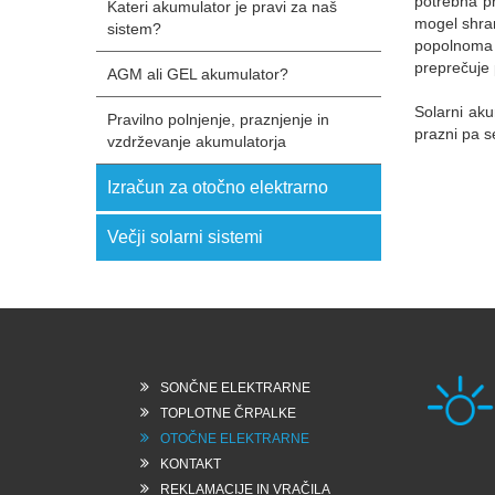
potrebna pr
Kateri akumulator je pravi za naš
mogel shran
sistem?
popolnoma n
preprečuje 
AGM ali GEL akumulator?
Solarni aku
Pravilno polnjenje, praznjenje in
prazni pa se
vzdrževanje akumulatorja
Izračun za otočno elektrarno
Večji solarni sistemi
SONČNE ELEKTRARNE
TOPLOTNE ČRPALKE
OTOČNE ELEKTRARNE
KONTAKT
Rešk
REKLAMACIJE IN VRAČILA