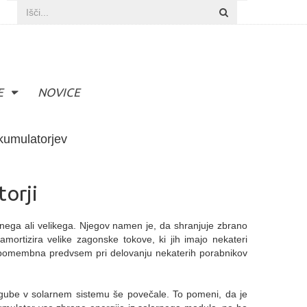
E
NOVICE
kumulatorjev
torji
nega ali velikega. Njegov namen je, da shranjuje zbrano
mortizira velike zagonske tokove, ki jih imajo nekateri
j pomembna predvsem pri delovanju nekaterih porabnikov
zgube v solarnem sistemu še povečale. To pomeni, da je