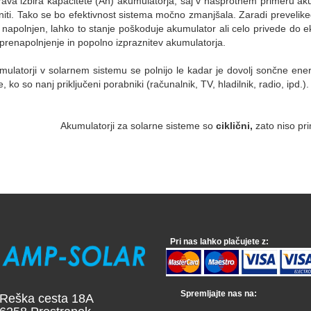
ava izbira kapacitete (Ah) akumulatorja, saj v nasprotnem primeru ak
iti. Tako se bo efektivnost sistema močno zmanjšala. Zaradi prevelikega
apolnjen, lahko to stanje poškoduje akumulator ali celo privede do ek
prenapolnjenje in popolno izpraznitev akumulatorja.
mulatorji v solarnem sistemu se polnijo le kadar je dovolj sončne ene
, ko so nanj priključeni porabniki (računalnik, TV, hladilnik, radio, ipd.).
Akumulatorji za solarne sisteme so
ciklični,
zato niso pr
Pri nas lahko plačujete z:
Spremljajte nas na:
a cesta 18A