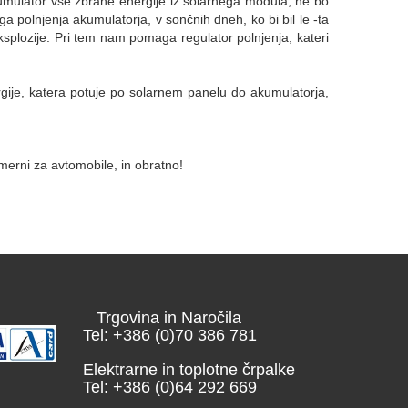
umulator vse zbrane energije iz solarnega modula, ne bo
 polnjenja akumulatorja, v sončnih dneh, ko bi bil le -ta
splozije. Pri tem nam pomaga regulator polnjenja, kateri
rgije, katera potuje po solarnem panelu do akumulatorja,
imerni za avtomobile, in obratno!
Trgovina in Naročila
Tel: +386 (0)70 386 781
Elektrarne in toplotne črpalke
Tel: +386 (0)64 292 669