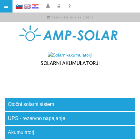
HR
Vaša košarica je še prazna
SOLARNI AKUMULATORJI
Otočni solarni sistem
UPS - rezervno napajanje
Akumulatorji