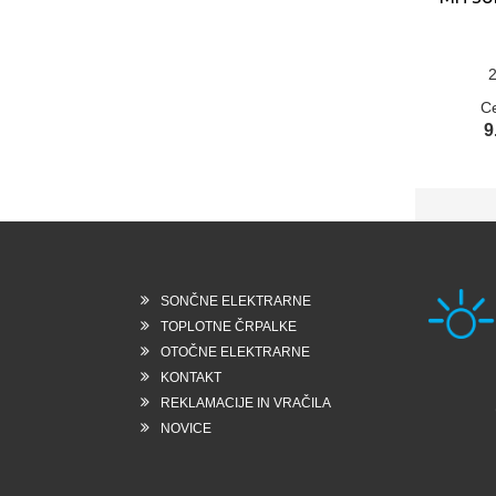
2
C
9
SONČNE ELEKTRARNE
TOPLOTNE ČRPALKE
OTOČNE ELEKTRARNE
KONTAKT
Rešk
REKLAMACIJE IN VRAČILA
6258
Slo
NOVICE