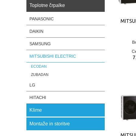
Toplotne črpalke
PANASONIC
MITSU
DAIKIN
Br
SAMSUNG
C
MITSUBISHI ELECTRIC
7
ECODAN
ZUBADAN
LG
HITACHI
Klime
Montaže in storitve
MITSU