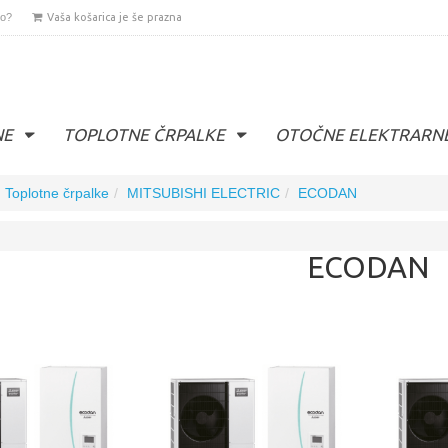
lo?
Vaša košarica je še prazna
NE
TOPLOTNE ČRPALKE
OTOČNE ELEKTRARN
Toplotne črpalke
MITSUBISHI ELECTRIC
ECODAN
ECODAN