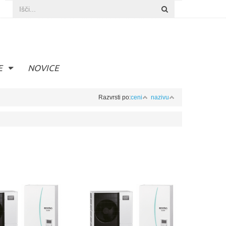
E
NOVICE
Razvrsti po:
ceni
nazivu