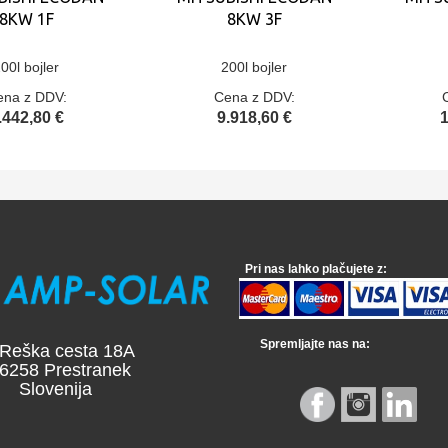
8KW 1F
8KW 3F
00l bojler
200l bojler
ena z DDV:
Cena z DDV:
.442,80 €
9.918,60 €
1
Pri nas lahko plačujete z:
Spremljajte nas na:
a cesta 18A
 Prestranek
venija