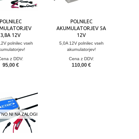
POLNILEC
POLNILEC
MULATORJEV
AKUMULATORJEV 5A
3,8A 12V
12V
12V polnilec vseh
5,0A 12V polnilec vseh
kumulatorjev!
akumulatorjev!
Cena z DDV:
Cena z DDV:
95,00 €
110,00 €
NO NI NA ZALOGI