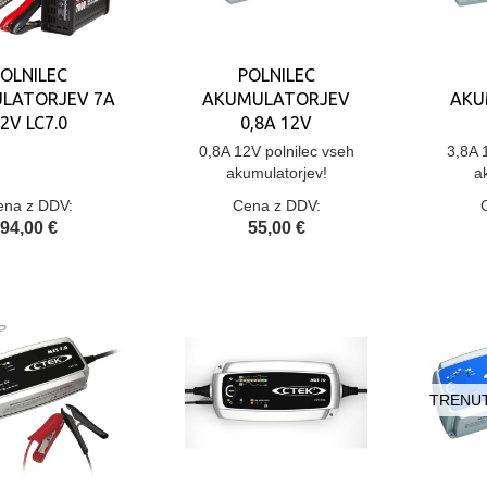
OLNILEC
POLNILEC
LATORJEV 7A
AKUMULATORJEV
AKU
2V LC7.0
0,8A 12V
0,8A 12V polnilec vseh
3,8A 
akumulatorjev!
a
ena z DDV:
Cena z DDV:
94,00 €
55,00 €
TRENUT