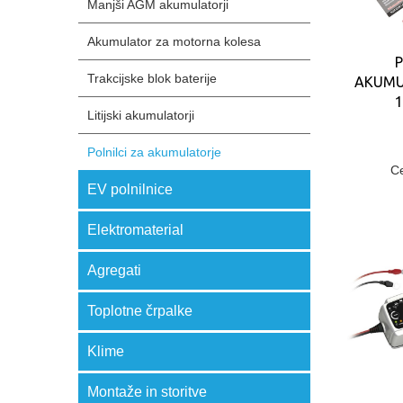
Manjši AGM akumulatorji
Akumulator za motorna kolesa
P
Trakcijske blok baterije
AKUMU
1
Litijski akumulatorji
Polnilci za akumulatorje
C
EV polnilnice
Elektromaterial
Agregati
Toplotne črpalke
Klime
Montaže in storitve