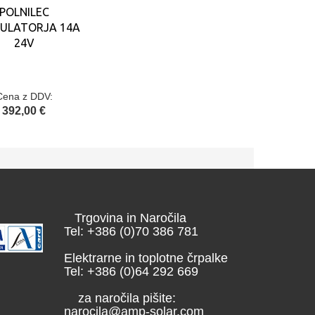
POLNILEC
ULATORJA 14A
24V
Cena z DDV:
392,00 €
Trgovina in Naročila
Tel: +386 (0)70 386 781
Elektrarne in toplotne črpalke
Tel: +386 (0)64 292 669
za naročila pišite:
narocila@amp-solar.com