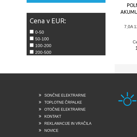
POL
AKUMU
Cena v EUR:
7,0A 1
0-50
50-100
C
100-200
200-500
SONČNE ELEKTRARNE
TOPLOTNE ČRPALKE
OTOČNE ELEKTRARNE
KONTAKT
Rešk
REKLAMACIJE IN VRAČILA
6258
Slo
NOVICE