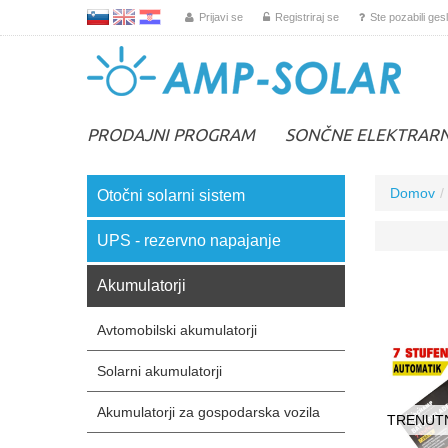
L
EN
HR
Prijavi se
Registriraj se
Ste pozabili ges
PRODAJNI PROGRAM
SONČNE ELEKTRAR
Domov
Otočni solarni sistem
UPS - rezervno napajanje
Akumulatorji
Avtomobilski akumulatorji
Solarni akumulatorji
Akumulatorji za gospodarska vozila
TRENUTN