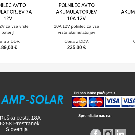
NILEC AVTO
POLNILEC AVTO
LATORJEV 7A
AKUMULATORJEV
AKUM
12V
10A 12V
2V za vse vrste
10A 12V polnilec za vse
baterij!
vrste akumulatorjev
ena z DDV:
Cena z DDV:
189,00 €
235,00 €
Pri nas lahko plačujete z:
Spremljajte nas na:
a cesta 18A
 Prestranek
venija