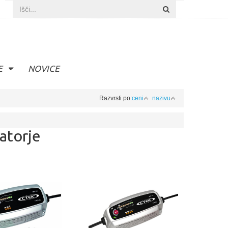
E
NOVICE
Razvrsti po:
ceni
nazivu
atorje