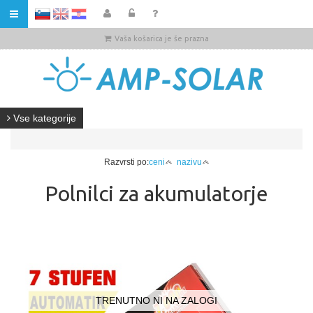
HR
Vaša košarica je še prazna
Vse kategorije
Razvrsti po:
ceni
nazivu
Polnilci za akumulatorje
TRENUTNO NI NA ZALOGI