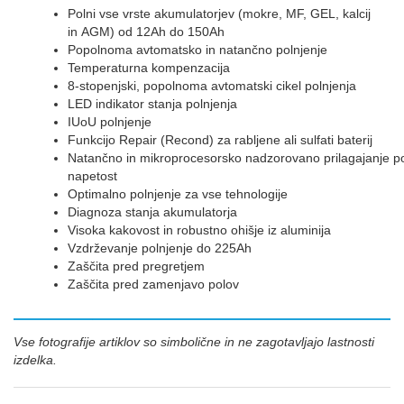
Polni vse vrste akumulatorjev (mokre, MF, GEL, kalcij
in AGM) od 12Ah do 150Ah
Popolnoma avtomatsko in natančno polnjenje
Temperaturna kompenzacija
8-stopenjski, popolnoma avtomatski cikel polnjenja
LED indikator stanja polnjenja
IUoU polnjenje
Funkcijo Repair (Recond) za rabljene ali sulfati baterij
Natančno in mikroprocesorsko nadzorovano prilagajanje po
napetost
Optimalno polnjenje za vse tehnologije
Diagnoza stanja akumulatorja
Visoka kakovost in robustno ohišje iz aluminija
Vzdrževanje polnjenje do 225Ah
Zaščita pred pregretjem
Zaščita pred zamenjavo polov
Vse fotografije artiklov so simbolične in ne zagotavljajo lastnosti
izdelka.