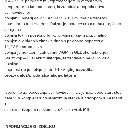
MXS 7.0 je polnilec z mikroprocesorjem in avtomatsko
temperaturno kompenzacijo, ki zagotavlja neprekosljivo
učinkovitost pri
polnjenju baterij do 225 Ah. MXS 7.0 12V ima na začetku
patentirano funkcijo desulfatizacije, nato testira akumulator, če ta
sprejema
polnilni tok, in posebno funkcijo »snežinka« za optimalno
polnjenje v hladnih zimskih dneh s povišano napetostjo
14,7V.Primeren je za
polnjenje nekaterih zahtevnih AGM in GEL akumulatorjev in
Start/Stop – EFB akumulatorjev, ki zahtevajo nekoliko višjo
polnilno
napetost (to je polnjenje do 14,7V-
glej navodila
proizvajalca/prodajalca akumulatorja
)
Idealen je za povečanje učinkovitosti in življenske dobe start-stop
baterij. V kompletu s polnilnikom je vrečka s priklopom s kleščami
in
stalnim priklopom na kleme z očesi za vijak
M8
.
INFORMACIJE O IZDELKU