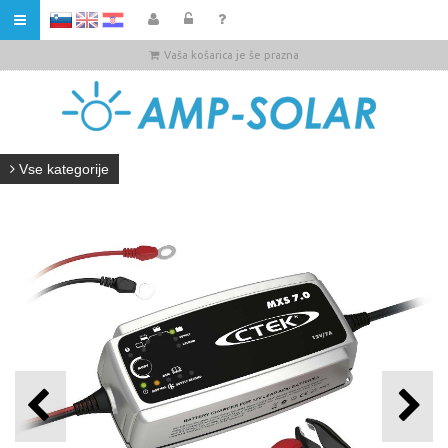
HR
Vaša košarica je še prazna
Vse kategorije