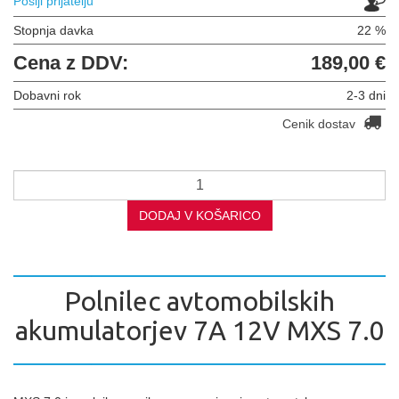
Pošlji prijatelju
Stopnja davka
22 %
Cena z DDV:
189,00 €
Dobavni rok
2-3 dni
Cenik dostav
DODAJ V KOŠARICO
Polnilec avtomobilskih
akumulatorjev 7A 12V MXS 7.0