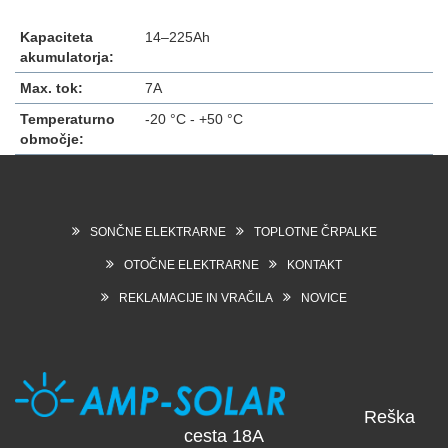
Kapaciteta
14–225Ah
akumulatorja:
Max. tok:
7A
Temperaturno
-20 °C - +50 °C
območje:
SONČNE ELEKTRARNE
TOPLOTNE ČRPALKE
OTOČNE ELEKTRARNE
KONTAKT
REKLAMACIJE IN VRAČILA
NOVICE
Reška
cesta 18A