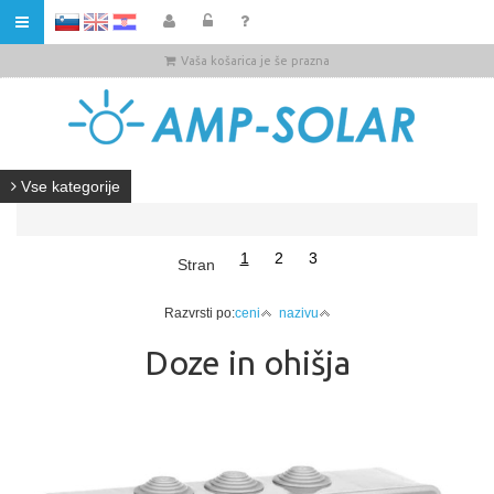
HR
Vaša košarica je še prazna
Vse kategorije
1
2
3
Stran
Razvrsti po:
ceni
nazivu
Doze in ohišja