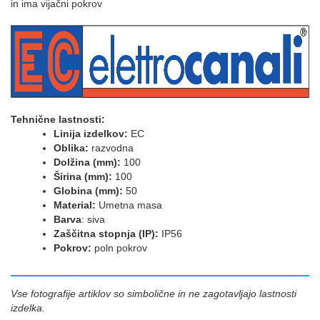
in ima vijačni pokrov
Tehnične lastnosti:
Linija izdelkov:
EC
Oblika:
razvodna
Dolžina (mm):
100
Širina (mm):
100
Globina (mm):
50
Material:
Umetna masa
Barva
: siva
Zaščitna stopnja (IP):
IP56
Pokrov:
poln pokrov
Vse fotografije artiklov so simbolične in ne zagotavljajo lastnosti
izdelka.