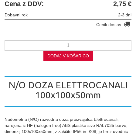
Cena z DDV:
2,75 €
Dobavni rok
2-3 dni
Cenik dostav
DODAJ V KOŠARICO
N/O DOZA ELETTROCANALI
100x100x50mm
Nadometna (N/O) razvodna doza proizvajalca Elettrocanali,
narejena iz HF (halogen free) ABS plastike sive RAL7035 barve,
dimenzij 100x100x50mm, z zaščito IP56 in IK08, je brez uvodnic