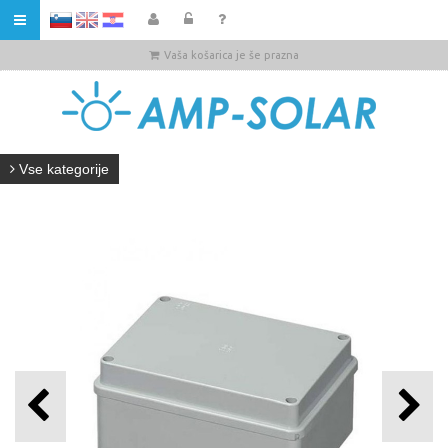
HR
Vaša košarica je še prazna
Vse kategorije