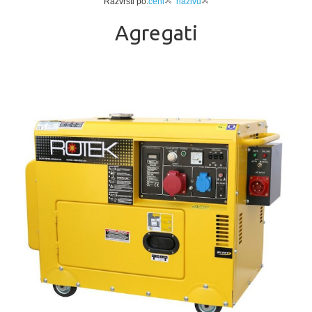
Razvrsti po:
ceni
nazivu
Agregati