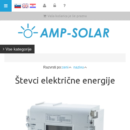
HR
Vaša košarica je še prazna
Vse kategorije
Razvrsti po:
ceni
nazivu
Števci električne energije