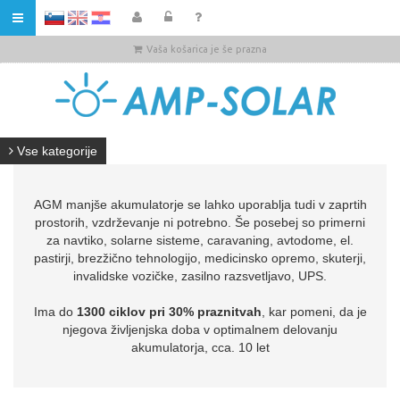
HR
Vaša košarica je še prazna
Vse kategorije
AGM manjše akumulatorje se lahko uporablja tudi v zaprtih
prostorih, vzdrževanje ni potrebno. Še posebej so primerni
za navtiko, solarne sisteme, caravaning, avtodome, el.
pastirji, brezžično tehnologijo, medicinsko opremo, skuterji,
invalidske vozičke, zasilno razsvetljavo, UPS.
Ima do
1300 ciklov pri 30% praznitvah
, kar pomeni, da je
njegova življenjska doba v optimalnem delovanju
akumulatorja, cca. 10 let