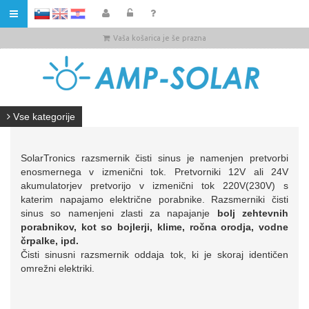
HR
Vaša košarica je še prazna
Vse kategorije
SolarTronics razsmernik čisti sinus je namenjen pretvorbi
enosmernega v izmenični tok. Pretvorniki 12V ali 24V
akumulatorjev pretvorijo v izmenični tok 220V(230V) s
katerim napajamo električne porabnike. Razsmerniki čisti
sinus so namenjeni zlasti za napajanje
bolj zehtevnih
porabnikov, kot so bojlerji, klime, ročna orodja, vodne
črpalke, ipd.
Čisti sinusni razsmernik oddaja tok, ki je skoraj identičen
omrežni elektriki.