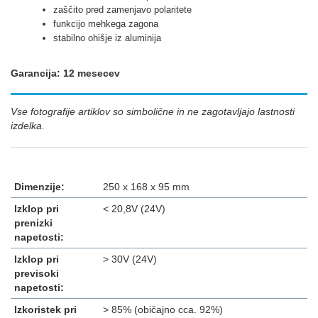
zaščito pred zamenjavo polaritete
funkcijo mehkega zagona
stabilno ohišje iz aluminija
Garancija: 12 mesecev
Vse fotografije artiklov so simbolične in ne zagotavljajo lastnosti
izdelka.
Dimenzije:
250 x 168 x 95 mm
Izklop pri
< 20,8V (24V)
prenizki
napetosti:
Izklop pri
> 30V (24V)
previsoki
napetosti:
Izkoristek pri
> 85% (običajno cca. 92%)