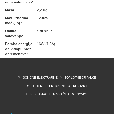
nominalni moči:
Masa:
2,2 Kg
Max. izhodna
1200W
moč (1s) :
Oblika
čisti sinus
valovanja:
Poraba energije
16W (1,3A)
ob vklopu brez
obremenitve:
SONČNE ELEKTRARNE
TOPLOTNE ČRPALKE
OTOČNE ELEKTRARNE
KONTAKT
REKLAMACIJE IN VRAČILA
NOVICE