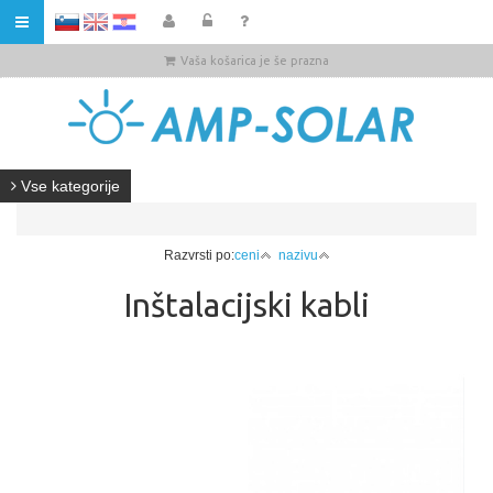
HR
Vaša košarica je še prazna
Vse kategorije
Razvrsti po:
ceni
nazivu
Inštalacijski kabli