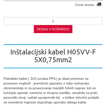
Cenik dostav
DODAJ V KOŠARICO
Inštalacijski kabel H05VV-F
5X0,75mm2
Fleksibilni kabel ( JUS oznaka PP/L) je zlasti primeren za
povezavo majhnih , premičnih aparatov z nižjo mehansko
obremenitvijo in za povezovanje manjših hišnih naprav, kot so
kuhinjski aparati, namizne in stropne svetilke, sesalniki za prah,
pisarniški stroji, radiski sprejemniki itd., v kolikor tehnični podatki
za navedene naprave dopuščajo uporabo takega kabla.