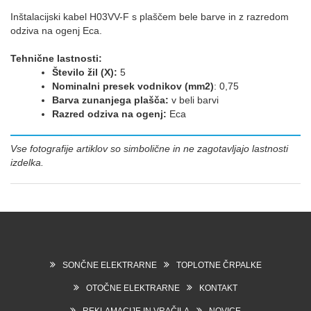
Inštalacijski kabel H03VV-F s plaščem bele barve in z razredom
odziva na ogenj Eca.
Tehnične lastnosti:
Število žil (X):
5
Nominalni presek vodnikov (mm2)
: 0,75
Barva zunanjega plašča:
v beli barvi
Razred odziva na ogenj:
Eca
Vse fotografije artiklov so simbolične in ne zagotavljajo lastnosti
izdelka.
SONČNE ELEKTRARNE
TOPLOTNE ČRPALKE
OTOČNE ELEKTRARNE
KONTAKT
REKLAMACIJE IN VRAČILA
NOVICE