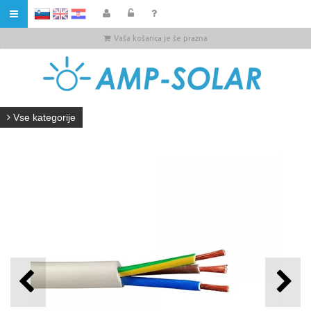
HR
Vaša košarica je še prazna
Vse kategorije