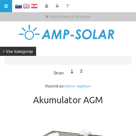
HR
Vaša košarica je še prazna
Vse kategorije
1
2
Stran
Razvrsti po:
ceni
nazivu
Akumulator AGM