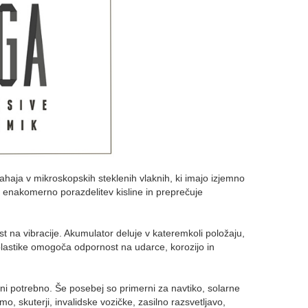
ahaja v mikroskopskih steklenih vlaknih, ki imajo izjemno
a enakomerno porazdelitev kisline in preprečuje
st na vibracije. Akumulator deluje v kateremkoli položaju,
plastike omogoča odpornost na udarce, korozijo in
ni potrebno. Še posebej so primerni za navtiko, solarne
o, skuterji, invalidske vozičke, zasilno razsvetljavo,