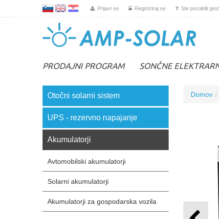
L
EN
HR
Prijavi se
Registriraj se
Ste pozabili ges
PRODAJNI PROGRAM
SONČNE ELEKTRAR
Domov
Otočni solarni sistem
UPS - rezervno napajanje
Akumulatorji
Avtomobilski akumulatorji
Solarni akumulatorji
Akumulatorji za gospodarska vozila