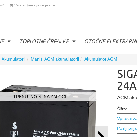
lo?
Vaša košarica je še prazna
NE
TOPLOTNE ČRPALKE
OTOČNE ELEKTRARN
Akumulatorji
Manjši AGM akumulatorji
Akumulator AGM
SIG
24A
TRENUTNO NI NA ZALOGI
AGM akum
Šifra:
Vprašaj za
Pošlji prija