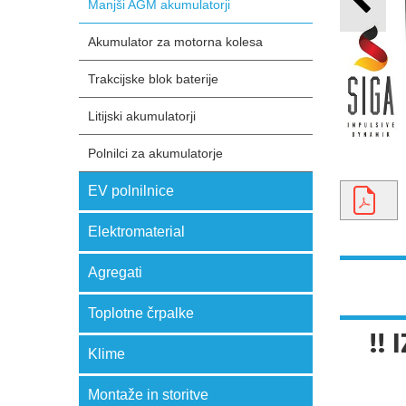
Manjši AGM akumulatorji
Akumulator za motorna kolesa
Trakcijske blok baterije
Litijski akumulatorji
Polnilci za akumulatorje
EV polnilnice
Elektromaterial
Agregati
Toplotne črpalke
!!
Klime
Montaže in storitve