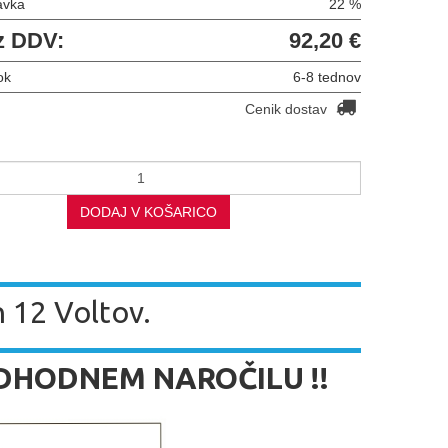
avka
22 %
z DDV:
92,20 €
ok
6-8 tednov
Cenik dostav
DODAJ V KOŠARICO
 12 Voltov.
EDHODNEM NAROČILU !!