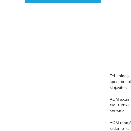
Tehnologija
sposobnost 
slojevitost.
AGM akumula
tudi s prik
staranje.
AGM manjše 
sisteme, ca