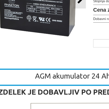
Stopnja d
Cena 
Dobavni r
AGM akumulator 24 Ah
 IZDELEK JE DOBAVLJIV PO PR