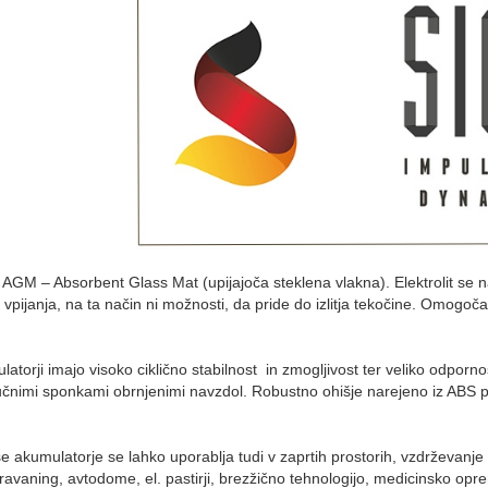
 AGM – Absorbent Glass Mat (upijajoča steklena vlakna). Elektrolit se n
vpijanja, na ta način ni možnosti, da pride do izlitja tekočine. Omogoč
torji imajo visoko ciklično stabilnost in zmogljivost ter veliko odporno
ljučnimi sponkami obrnjenimi navzdol. Robustno ohišje narejeno iz ABS 
akumulatorje se lahko uporablja tudi v zaprtih prostorih, vzdrževanje 
ravaning, avtodome, el. pastirji, brezžično tehnologijo, medicinsko oprem