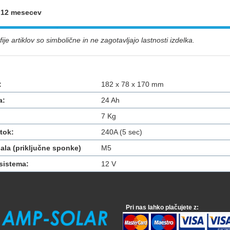
: 12 mesecev
ije artiklov so simbolične in ne zagotavljajo lastnosti izdelka.
:
182 x 78 x 170 mm
a:
24 Ah
7 Kg
tok:
240A (5 sec)
nala (priključne sponke)
M5
sistema:
12 V
Pri nas lahko plačujete z: