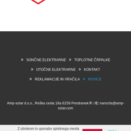
SONČNE ELEKTRARNE
TOPLOTNE ČRPALKE
OTOČNE ELEKTRARNE
KONTAKT
REKLAMACIJE IN VRAČILA
NOVICE
Amp-solar d.o.o., Reška cesta 18a 6258 Prestranek
F:
/
E:
narocila@amp-
solar.com
Z obiskom in uporabo spletnega mesta