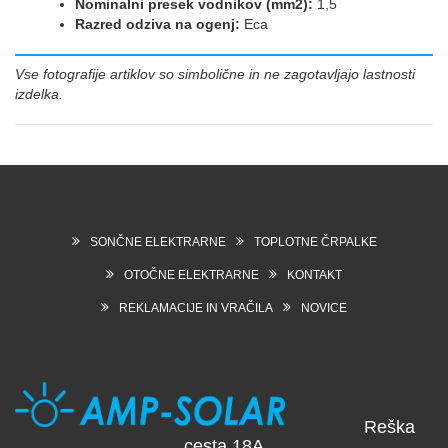
Nominalni presek vodnikov (mm2):
1,5
Razred odziva na ogenj:
Eca
Vse fotografije artiklov so simbolične in ne zagotavljajo lastnosti
izdelka.
SONČNE ELEKTRARNE
TOPLOTNE ČRPALKE
OTOČNE ELEKTRARNE
KONTAKT
REKLAMACIJE IN VRAČILA
NOVICE
Reška
cesta 18A