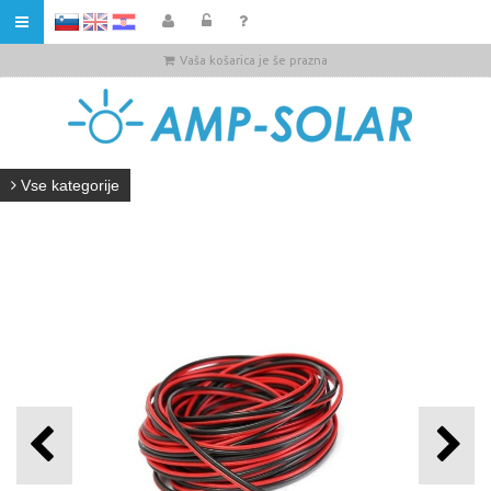
HR
Vaša košarica je še prazna
Vse kategorije