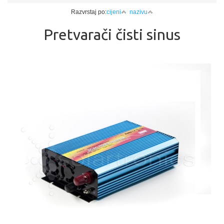
Razvrstaj po:
cijeni
nazivu
Pretvarači čisti sinus