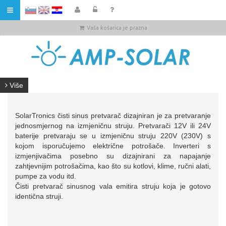
HR
Vaša košarica je prazna
Više
SolarTronics čisti sinus pretvarač dizajniran je za pretvaranje
jednosmjernog na izmjeničnu struju. Pretvarači 12V ili 24V
baterije pretvaraju se u izmjeničnu struju 220V (230V) s
kojom isporučujemo električne potrošače. Inverteri s
izmjenjivačima posebno su dizajnirani za napajanje
zahtjevnijim potrošačima, kao što su kotlovi, klime, ručni alati,
pumpe za vodu itd.
Čisti pretvarač sinusnog vala emitira struju koja je gotovo
identična struji.