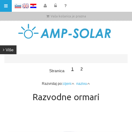
HR
Vaša košarica je prazna
Više
1
2
Stranica
Razvrstaj po:
cijeni
nazivu
Razvodne ormari