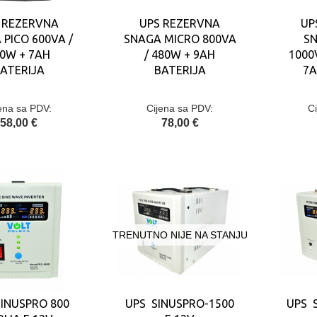
 REZERVNA
UPS REZERVNA
UP
 PICO 600VA /
SNAGA MICRO 800VA
SN
0W + 7AH
/ 480W + 9AH
1000
ATERIJA
BATERIJA
7A
ena sa PDV:
Cijena sa PDV:
C
58,00 €
78,00 €
TRENUTNO NIJE NA STANJU
INUSPRO 800
UPS SINUSPRO-1500
UPS 