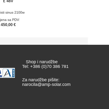
E 48V
isti sinus 2100w
ijena sa PDV:
450,00 €
Shop i narudžbe
Tel: +386 (0)70 386 781
Za narudžbe pišite:
narocila@amp-solar.com