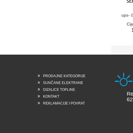
SE
ups- č
Cij
PRODAJNE KATEGORIJE
SUNČANE ELEKTRANE
DIZALICE TOPLINE
Reška
KONTAKT
6258 
REKLAMACIJE I POVRAT
Slov