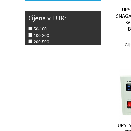
UPS
SNAGA
Cijena v EUR:
36
B
50-100
100-200
200-500
Cij
UPS S