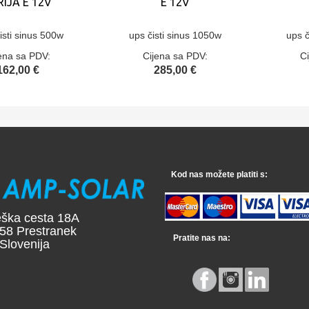
RIJA E 12V
E 12V
isti sinus 500w
ups čisti sinus 1050w
ups č
ena sa PDV:
Cijena sa PDV:
C
162,00 €
285,00 €
Kod nas možete platiti s:
 cesta 18A
Prestranek
Pratite nas na:
enija