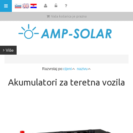
HR
Vaša košarica je prazna
Više
Razvrstaj po:
cijeni
nazivu
Akumulatori za teretna vozila