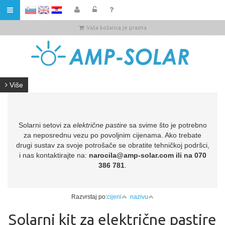
HR
Vaša košarica je prazna
Više
Solarni setovi za
električne pastire
sa svime što je potrebno
za neposrednu vezu po povoljnim cijenama. Ako trebate
drugi sustav za svoje potrošače se obratite tehničkoj podršci,
i nas kontaktirajte na:
narocila@amp-solar.com ili na 070
386 781
.
Razvrstaj po:
cijeni
nazivu
Solarni kit za električne pastire