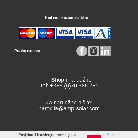
Kod nas možete platiti s:
Pratite nas na:
Shop i narudžbe
Tel: +386 (0)70 386 781
Za narudžbe pišite:
narocila@amp-solar.com
Posjetom i korištenjem web mjesta
Saznajte