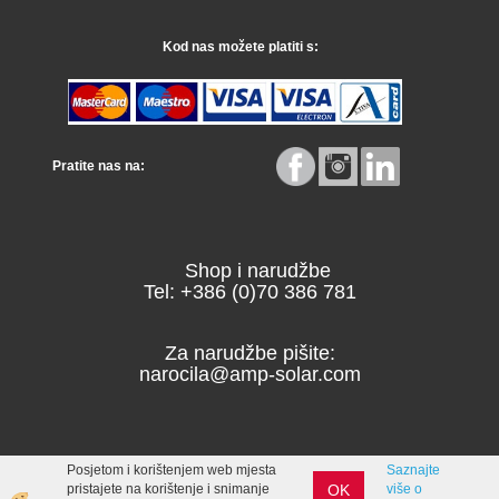
Kod nas možete platiti s:
Pratite nas na:
Shop i narudžbe
Tel: +386 (0)70 386 781
Za narudžbe pišite:
narocila@amp-solar.com
Posjetom i korištenjem web mjesta
Saznajte
OK
pristajete na korištenje i snimanje
više o