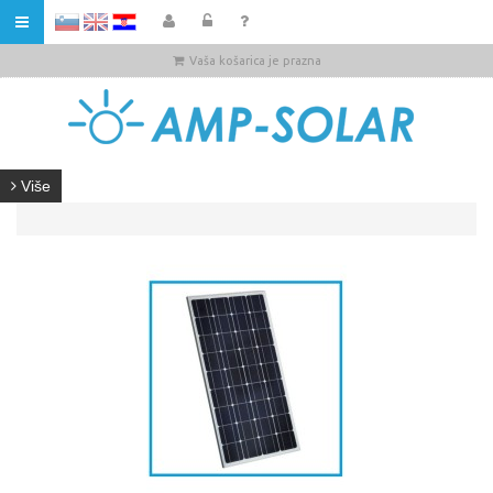
HR
Vaša košarica je prazna
Više