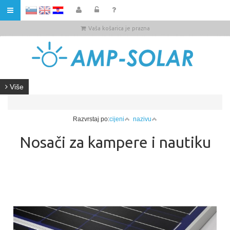
HR
Vaša košarica je prazna
Više
Razvrstaj po:
cijeni
nazivu
Nosači za kampere i nautiku