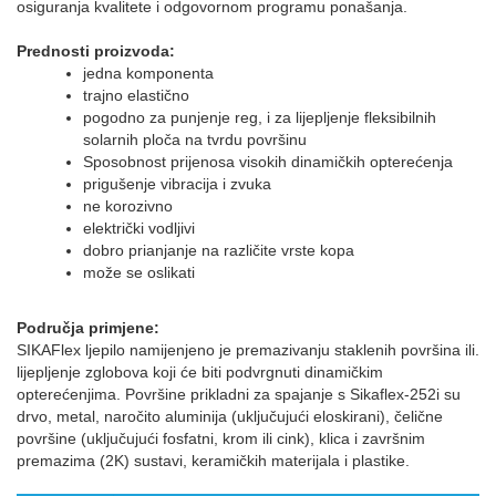
osiguranja kvalitete i odgovornom programu ponašanja.
Prednosti proizvoda:
jedna komponenta
trajno elastično
pogodno za punjenje reg, i za lijepljenje fleksibilnih
solarnih ploča na tvrdu površinu
Sposobnost prijenosa visokih dinamičkih opterećenja
prigušenje vibracija i zvuka
ne korozivno
električki vodljivi
dobro prianjanje na različite vrste kopa
može se oslikati
Područja primjene:
SIKAFlex ljepilo namijenjeno je premazivanju staklenih površina ili.
lijepljenje zglobova koji će biti podvrgnuti dinamičkim
opterećenjima. Površine prikladni za spajanje s Sikaflex-252i su
drvo, metal, naročito aluminija (uključujući eloskirani), čelične
površine (uključujući fosfatni, krom ili cink), klica i završnim
premazima (2K) sustavi, keramičkih materijala i plastike.