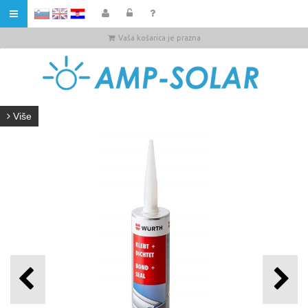
HR
Vaša košarica je prazna
Više