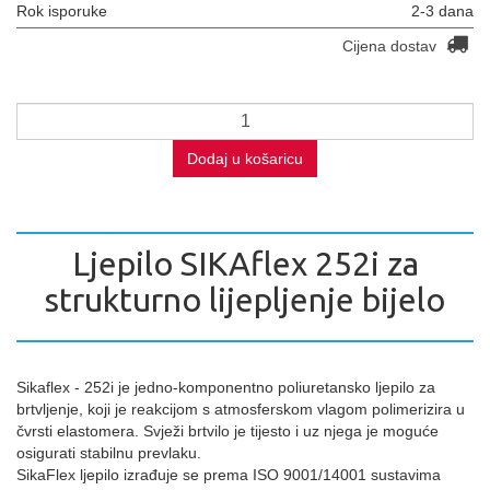
Rok isporuke
2-3 dana
Cijena dostav
Dodaj u košaricu
Ljepilo SIKAflex 252i za
strukturno lijepljenje bijelo
Sikaflex - 252i je jedno-komponentno poliuretansko ljepilo za
brtvljenje, koji je reakcijom s atmosferskom vlagom polimerizira u
čvrsti elastomera. Svježi brtvilo je tijesto i uz njega je moguće
osigurati stabilnu prevlaku.
SikaFlex ljepilo izrađuje se prema ISO 9001/14001 sustavima