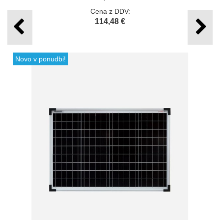
Cena z DDV:
114,48 €
Novo v ponudbi!