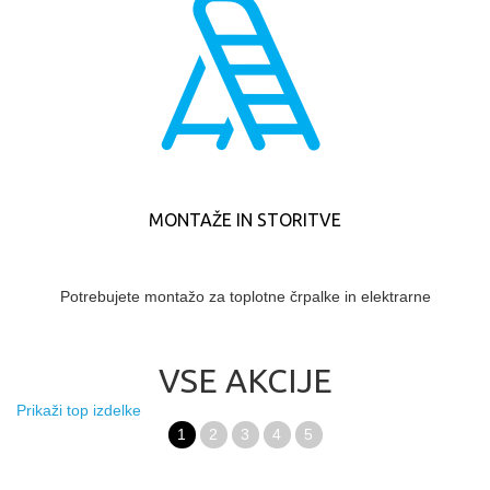
MONTAŽE IN STORITVE
Potrebujete montažo za toplotne črpalke in elektrarne
VSE AKCIJE
Prikaži top izdelke
1
2
3
4
5