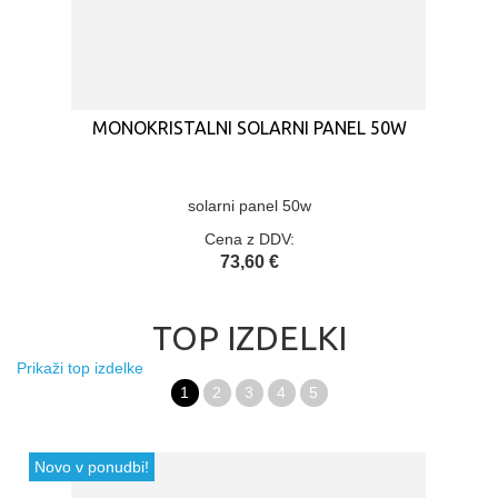
MONOKRISTALNI SOLARNI PANEL 50W
solarni panel 50w
Cena z DDV:
73,60 €
TOP IZDELKI
Prikaži top izdelke
1
2
3
4
5
Novo v ponudbi!