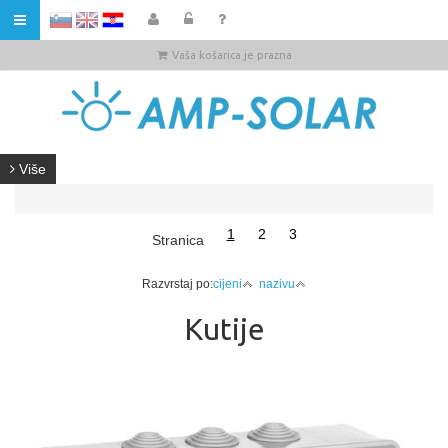
HR
Vaša košarica je prazna
Više
1
2
3
Stranica
Razvrstaj po:
cijeni
nazivu
Kutije