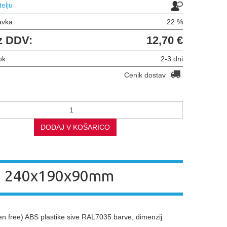
telju
avka
22 %
z DDV:
12,70 €
ok
2-3 dni
Cenik dostav
DODAJ V KOŠARICO
I 240x190x90mm
en free) ABS plastike sive RAL7035 barve, dimenzij