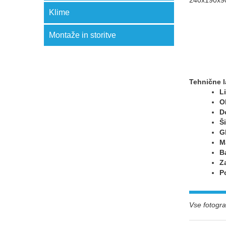
Klime
Montaže in storitve
Tehnične l
Li
O
D
Š
G
M
B
Z
P
Vse fotograf