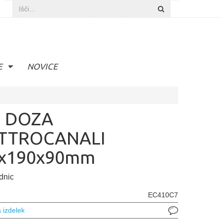
E
NOVICE
 DOZA
TTROCANALI
x190x90mm
dnic
EC410C7
 izdelek