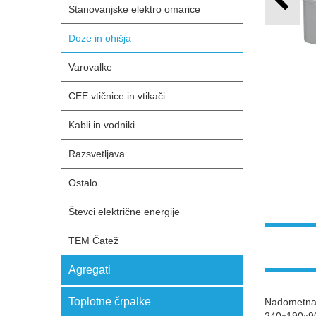
Stanovanjske elektro omarice
Doze in ohišja
Varovalke
CEE vtičnice in vtikači
Kabli in vodniki
Razsvetljava
Ostalo
Števci električne energije
TEM Čatež
Agregati
Toplotne črpalke
Nadometna (
240x190x90m