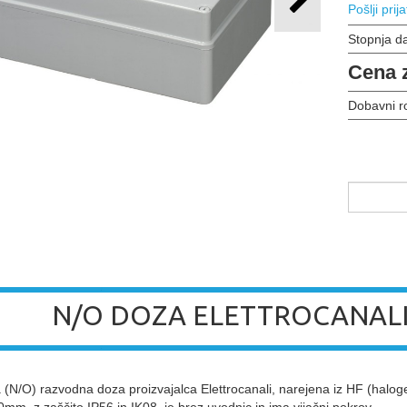
Pošlji prija
Stopnja d
Cena 
Dobavni r
N/O DOZA ELETTROCANAL
N/O) razvodna doza proizvajalca Elettrocanali, narejena iz HF (halog
m, z zaščito IP56 in IK08, je brez uvodnic in ima vijačni pokrov.