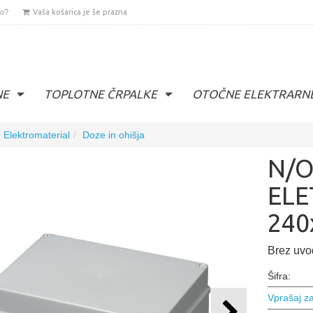
lo?
Vaša košarica je še prazna
NE
TOPLOTNE ČRPALKE
OTOČNE ELEKTRARN
Elektromaterial
Doze in ohišja
N/O
ELE
240
Brez uvo
Šifra:
Vprašaj za