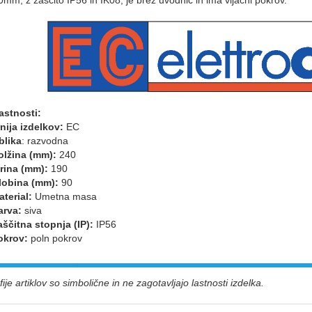
astnosti:
nija izdelkov:
EC
blika
: razvodna
olžina (mm):
240
irina (mm):
190
lobina (mm):
90
aterial:
Umetna masa
arva:
siva
aščitna stopnja (IP):
IP56
okrov:
poln pokrov
ije artiklov so simbolične in ne zagotavljajo lastnosti izdelka.