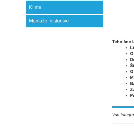
Klime
Montaže in storitve
Tehnične l
Li
O
D
Š
G
M
B
Z
P
Vse fotograf