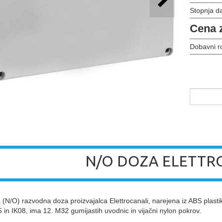
Stopnja d
Cena 
Dobavni r
N/O DOZA ELETTR
(N/O) razvodna doza proizvajalca Elettrocanali, narejena iz ABS plas
5 in IK08, ima 12. M32 gumijastih uvodnic in vijačni nylon pokrov.