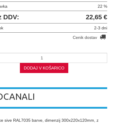
avka
22 %
z DDV:
22,65 €
ok
2-3 dni
Cenik dostav
DODAJ V KOŠARICO
OCANALI
tike sive RAL7035 barve, dimenzij 300x220x120mm, z