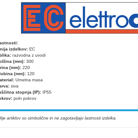
astnosti:
nija izdelkov:
EC
blika:
razvodna z uvodi
olžina (mm):
300
irina (mm):
220
lobina (mm):
120
aterial:
Umetna masa
arva:
siva
aščitna stopnja (IP):
IP55
okrov:
poln pokrov
ije artiklov so simbolične in ne zagotavljajo lastnosti izdelka.