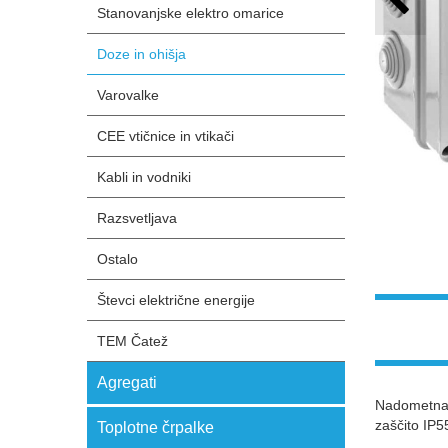
Stanovanjske elektro omarice
Doze in ohišja
Varovalke
CEE vtičnice in vtikači
Kabli in vodniki
Razsvetljava
Ostalo
Števci električne energije
TEM Čatež
Agregati
Nadometna 
zaščito IP5
Toplotne črpalke