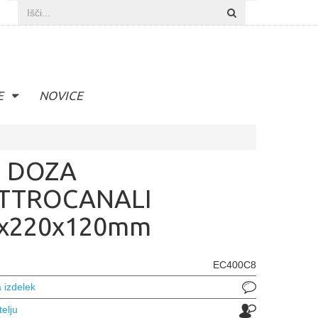
E
NOVICE
 DOZA
TTROCANALI
x220x120mm
EC400C8
 izdelek
telju