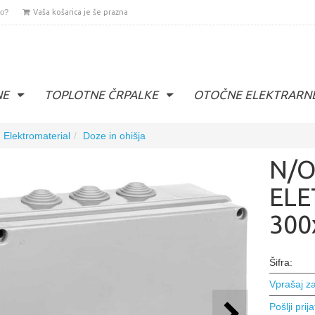
lo?
Vaša košarica je še prazna
NE
TOPLOTNE ČRPALKE
OTOČNE ELEKTRARN
Elektromaterial
Doze in ohišja
N/O
ELE
300
Šifra:
Vprašaj za
Pošlji prija