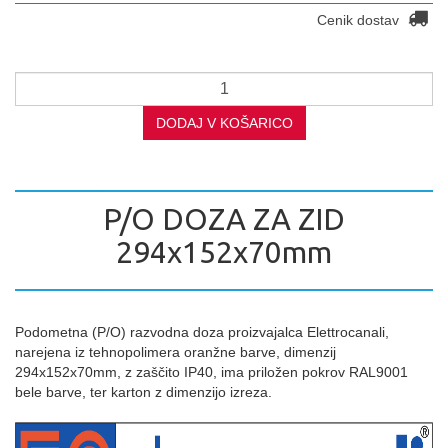
Cenik dostav
DODAJ V KOŠARICO
P/O DOZA ZA ZID
294x152x70mm
Podometna (P/O) razvodna doza proizvajalca Elettrocanali,
narejena iz tehnopolimera oranžne barve, dimenzij
294x152x70mm, z zaščito IP40, ima priložen pokrov RAL9001
bele barve, ter karton z dimenzijo izreza.