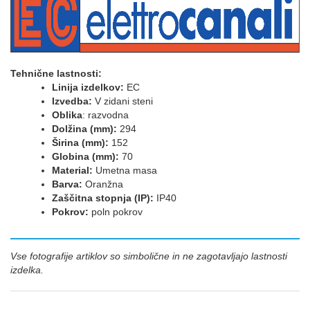
Tehnične lastnosti:
Linija izdelkov:
EC
Izvedba:
V zidani steni
Oblika
: razvodna
Dolžina (mm):
294
Širina (mm):
152
Globina (mm):
70
Material:
Umetna masa
Barva:
Oranžna
Zaščitna stopnja (IP):
IP40
Pokrov:
poln pokrov
Vse fotografije artiklov so simbolične in ne zagotavljajo lastnosti
izdelka.