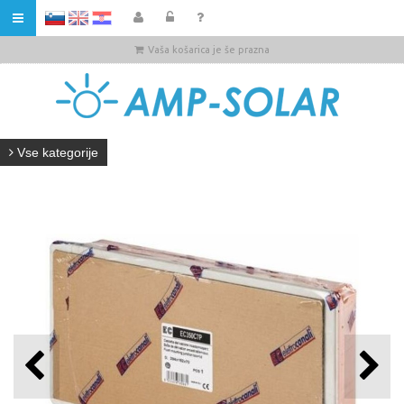
HR
Vaša košarica je še prazna
Vse kategorije