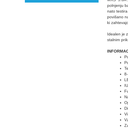
polnjenju b
nato testir
povišano na
ki zahtevaj
Idealen je 
stalnim pri
INFORMAC
Po
P
T
8
L
I
F
N
O
D
V
V
Z