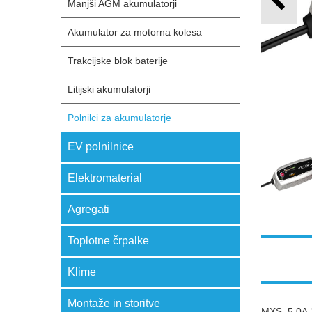
Manjši AGM akumulatorji
Akumulator za motorna kolesa
Trakcijske blok baterije
Litijski akumulatorji
Polnilci za akumulatorje
EV polnilnice
Elektromaterial
Agregati
Toplotne črpalke
Klime
Montaže in storitve
MXS 5.0A 12