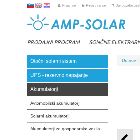
L
EN
HR
Prijavi se
Registriraj se
Ste pozabili ges
PRODAJNI PROGRAM
SONČNE ELEKTRAR
Domov
Otočni solarni sistem
UPS - rezervno napajanje
Akumulatorji
Avtomobilski akumulatorji
Solarni akumulatorji
Akumulatorji za gospodarska vozila