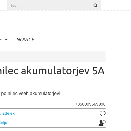
E
NOVICE
nilec akumulatorjev 5A
 polnilec vseh akumulatorjev!
7350009569996
 izdelek
telju