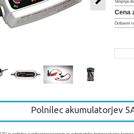
Stopnja d
Cena 
Dobavni r
Polnilec akumulatorjev 5
V je polnilec z mikroprocesorjem in avtomatsko temperaturno kompenzac