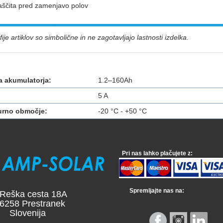
aščita pred zamenjavo polov
ije artiklov so simbolične in ne zagotavljajo lastnosti izdelka.
a akumulatorja:
1.2–160Ah
5 A
urno območje:
-20 °C - +50 °C
Pri nas lahko plačujete z:
Spremljajte nas na:
a cesta 18A
 Prestranek
venija