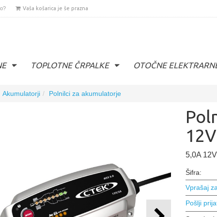
lo?
Vaša košarica je še prazna
NE
TOPLOTNE ČRPALKE
OTOČNE ELEKTRARN
Akumulatorji
Polnilci za akumulatorje
Pol
12V
5,0A 12V
Šifra:
Vprašaj za
Pošlji prija