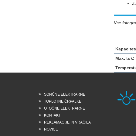
Z
Vse fotograf
Kapacitet
Max. tok:
Temperat
SONČNE ELEKTRARNE
TOPLOTNE ČRPALKE
OTOČNE ELEKTRARNE
KONTAKT
Rešk
REKLAMACIJE IN VRAČILA
6258
Slo
NOVICE