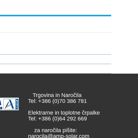
Trgovina in Naročila
Tel: +386 (0)70 386 781
Elektrarne in toplotne črpalke
Tel: +386 (0)64 292 669
za naročila pišite:
narocila@amp-solar.com