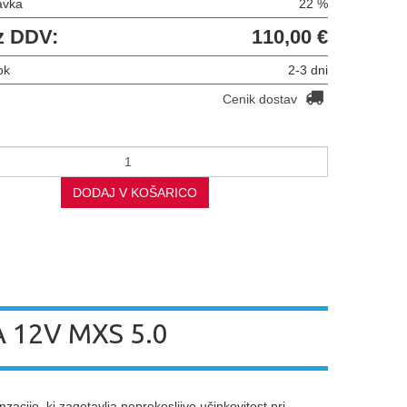
avka
22 %
z DDV:
110,00 €
ok
2-3 dni
Cenik dostav
DODAJ V KOŠARICO
A 12V MXS 5.0
ijo, ki zagotavlja neprekosljivo učinkovitost pri