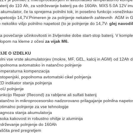
aterij do 110 Ah, za vzdrževanje baterij pa do 160Ah. MXS 5.0A 12V ima 
a akumulator, če ta sprejema polnilni tok, in posebno funkcijo »snežink
petostjo 14,7V.Primeren je za polnjenje nekaterih zahtevnih AGM in G
o nekoliko višjo polnilno napetost (to je polnjenje do 14,7V-
glej navodi
za povečanje učinkovitosti in življenske dobe start-stop baterij. V kompl
klopom na kleme z očesi
za vijak M6.
IJE O IZDELKU
lni vse vrste akumulatorjev
(
mokre,
MF
,
GEL
,
kalcij in
AGM
)
od
12Ah
d
opolnoma avtomatsko
in
natančno
polnjenje
emperaturna kompenzacija
-stopenjski
,
popolnoma
avtomatski
cikel
polnjenja
ED
indikator stanja
polnjenja
UoU
polnjenje
unkcijo
Repair
(
Recond
) za
rabljene
ali
sulfati
baterij
atančno
in
mikroprocesorsko
nadzorovano
prilagajanje
polnilna napeto
ptimalno
polnjenje
za
vse tehnologije
iagnoza
stanja
akumulatorja
isoka kakovost
in
robustno
ohišje iz aluminija
zdrževanje
polnjenje
do
160Ah
aščita pred
pregretjem