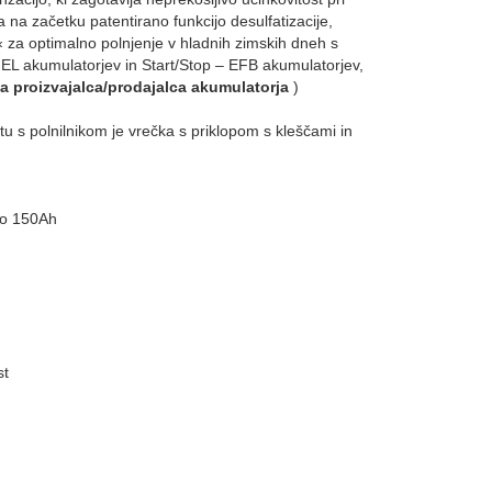
na začetku patentirano funkcijo desulfatizacije,
a« za optimalno polnjenje v hladnih zimskih dneh s
EL akumulatorjev in Start/Stop – EFB akumulatorjev,
la proizvajalca/prodajalca akumulatorja
)
etu s polnilnikom je vrečka s priklopom s kleščami in
o
150Ah
st