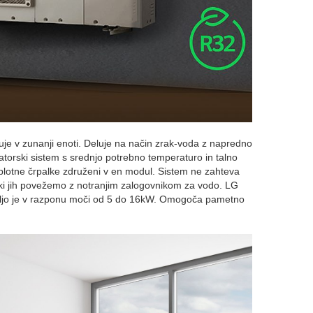
e v zunanji enoti. Deluje na način zrak-voda z napredno
atorski sistem s srednjo potrebno temperaturo in talno
oplotne črpalke združeni v en modul. Sistem ne zahteva
, ki jih povežemo z notranjim zalogovnikom za vodo. LG
voljo je v razponu moči od 5 do 16kW. Omogoča pametno