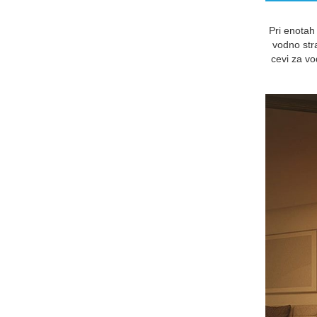
Pri enotah
vodno stra
cevi za v