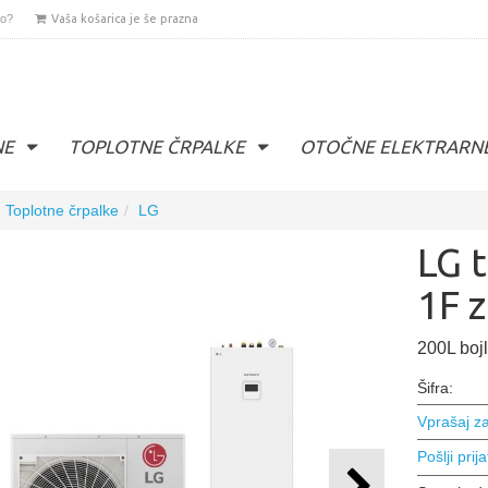
lo?
Vaša košarica je še prazna
NE
TOPLOTNE ČRPALKE
OTOČNE ELEKTRARN
Toplotne črpalke
LG
LG 
1F z
200L bojl
Šifra:
Vprašaj za
Pošlji prija