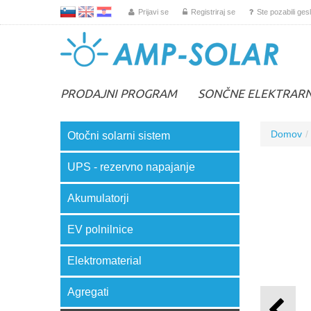
L
EN
HR
Prijavi se
Registriraj se
Ste pozabili ges
PRODAJNI PROGRAM
SONČNE ELEKTRAR
Domov
Otočni solarni sistem
UPS - rezervno napajanje
Akumulatorji
EV polnilnice
Elektromaterial
Agregati