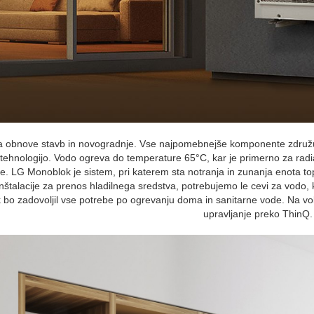
a obnove stavb in novogradnje. Vse najpomebnejše komponente združuj
 tehnologijo. Vodo ogreva do temperature 65°C, kar je primerno za radi
e. LG Monoblok je sistem, pri katerem sta notranja in zunanja enota t
inštalacije za prenos hladilnega sredstva, potrebujemo le cevi za vodo
bo zadovoljil vse potrebe po ogrevanju doma in sanitarne vode. Na 
upravljanje preko ThinQ.