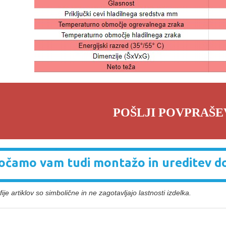
POŠLJI POVPRAŠE
čamo vam tudi montažo in ureditev d
ije artiklov so simbolične in ne zagotavljajo lastnosti izdelka.