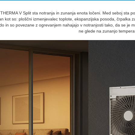
 THERMA V Split sta notranja in zunanja enota ločeni. Med seboj sta p
n kot so: ploščni izmenjevalec toplote, ekspanzijska posoda, črpalka za
odo in so povezane z ogrevanjem nahajajo v notranjosti tako, da se je
ne glede na zunanjo tempera