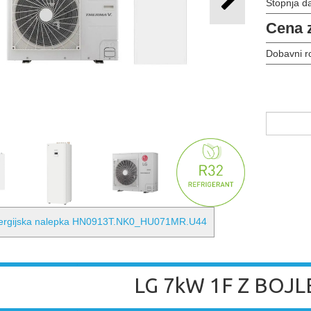
Stopnja d
Cena 
Dobavni r
ergijska nalepka HN0913T.NK0_HU071MR.U44
LG 7kW 1F Z BOJ