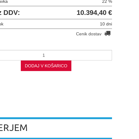
avka
22 %
z DDV:
10.394,40 €
ok
10 dni
Cenik dostav
DODAJ V KOŠARICO
LERJEM