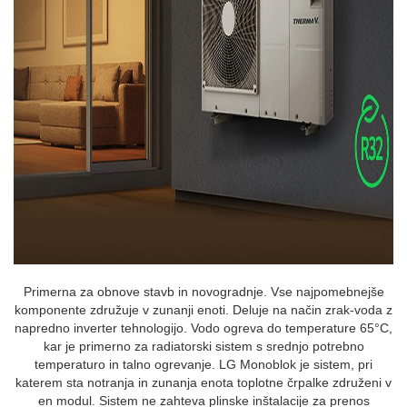
Primerna za obnove stavb in novogradnje. Vse najpomebnejše
komponente združuje v zunanji enoti. Deluje na način zrak-voda z
napredno inverter tehnologijo. Vodo ogreva do temperature 65°C,
kar je primerno za radiatorski sistem s srednjo potrebno
temperaturo in talno ogrevanje. LG Monoblok je sistem, pri
katerem sta notranja in zunanja enota toplotne črpalke združeni v
en modul. Sistem ne zahteva plinske inštalacije za prenos