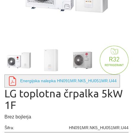
Energijska nalepka HN091MR.NK5_HU051MR.U44
LG toplotna črpalka 5kW
1F
Brez bojlerja
Šifra:
HN091MR.NK5_HU051MR.U44