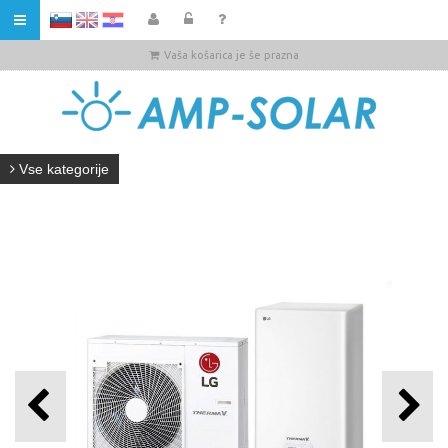
HR
Vaša košarica je še prazna
Vse kategorije