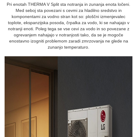
Pri enotah THERMA V Split sta notranja in zunanja enota ločeni.
Med seboj sta povezani s cevmi za hladilno sredstvo in
komponentami za vodno stran kot so: ploščni izmenjevalec
toplote, ekspanzijska posoda, črpalka za vodo, ki se nahajajo v
notranji enoti. Poleg tega se vse cevi za vodo in so povezane z
ogrevanjem nahajajo v notranjosti tako, da se je mogoče
enostavno izogniti problemom zaradi zmrzovanja ne glede na
zunanjo temperaturo.