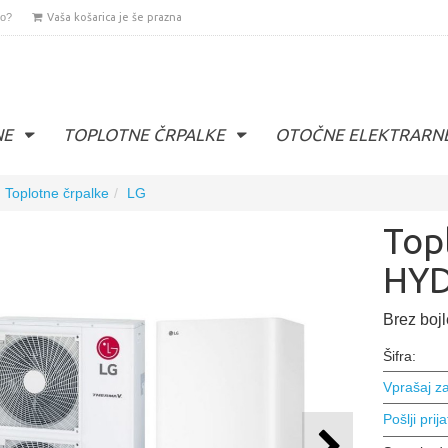
lo?
Vaša košarica je še prazna
NE
TOPLOTNE ČRPALKE
OTOČNE ELEKTRARN
Toplotne črpalke
LG
Top
HYD
Brez bojl
Šifra:
Vprašaj za
Pošlji prija