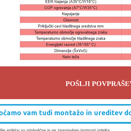
POŠLJI POVPRAŠE
čamo vam tudi montažo in ureditev d
ije artiklov so simbolične in ne zagotavljajo lastnosti izdelka.