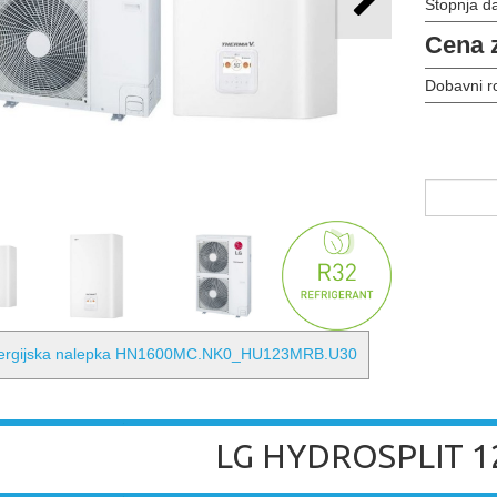
Stopnja d
Cena 
Dobavni r
ergijska nalepka HN1600MC.NK0_HU123MRB.U30
LG HYDROSPLIT 1