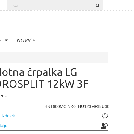
E
NOVICE
lotna črpalka LG
ROSPLIT 12kW 3F
erja
HN1600MC.NK0_HU123MRB.U30
 izdelek
telju