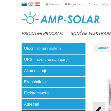
L
EN
HR
Prijavi se
Registriraj se
Ste pozabili ges
PRODAJNI PROGRAM
SONČNE ELEKTRAR
Domov
Otočni solarni sistem
UPS - rezervno napajanje
Akumulatorji
EV polnilnice
Elektromaterial
Agregati