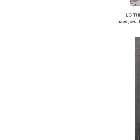
LG THER
napeljavo. 