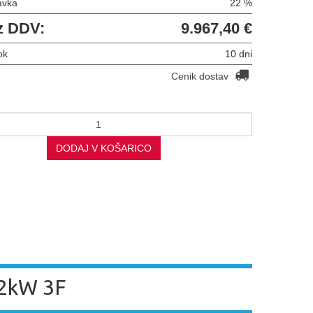
avka
22 %
z DDV:
9.967,40 €
ok
10 dni
Cenik dostav
DODAJ V KOŠARICO
2kW 3F