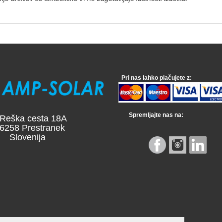
Pri nas lahko plačujete z:
Spremljajte nas na:
a cesta 18A
 Prestranek
venija