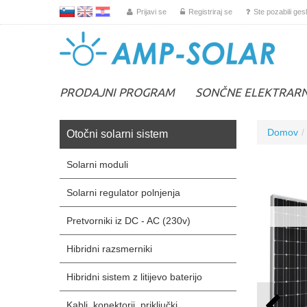
L
EN
HR
Prijavi se
Registriraj se
Ste pozabili ges
PRODAJNI PROGRAM
SONČNE ELEKTRAR
Domov
Otočni solarni sistem
Solarni moduli
Solarni regulator polnjenja
Pretvorniki iz DC - AC (230v)
Hibridni razsmerniki
Hibridni sistem z litijevo baterijo
Kabli, konektorji, priključki