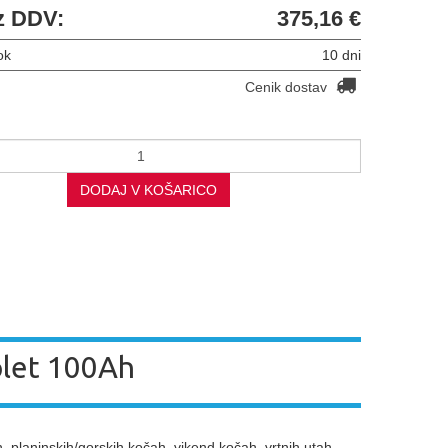
z DDV:
375,16 €
ok
10 dni
Cenik dostav
DODAJ V KOŠARICO
let 100Ah
h, planinskih/gorskih kočah, vikend kočah, vrtnih utah,