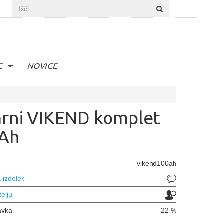
E
NOVICE
arni VIKEND komplet
Ah
vikend100ah
 izdelek
telju
avka
22 %