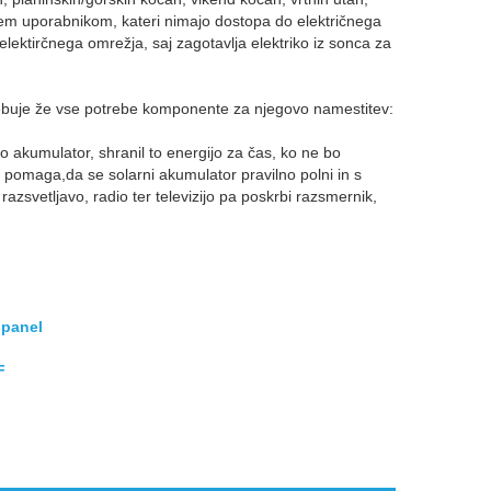
sem uporabnikom, kateri nimajo dostopa do električnega
d elektirčnega omrežja, saj zagotavlja elektriko iz sonca za
 vsebuje že vse potrebe komponente za njegovo namestitev:
 akumulator, shranil to energijo za čas, ko ne bo
r pomaga,da se solarni akumulator pravilno polni in s
zsvetljavo, radio ter televizijo pa poskrbi razsmernik,
 panel
F