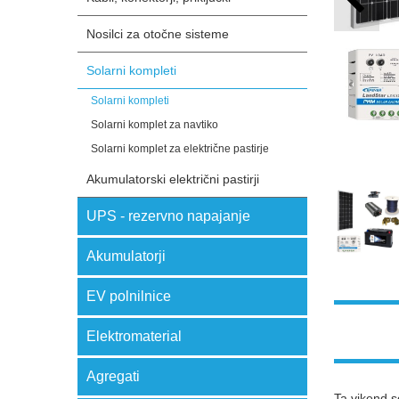
Nosilci za otočne sisteme
Solarni kompleti
Solarni kompleti
Solarni komplet za navtiko
Solarni komplet za električne pastirje
Akumulatorski električni pastirji
UPS - rezervno napajanje
Akumulatorji
EV polnilnice
Elektromaterial
Agregati
Ta vikend s