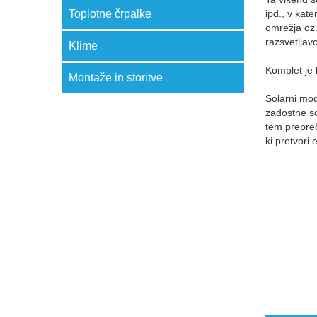
Toplotne črpalke
ipd., v kat
omrežja oz. 
razsvetljavo
Klime
Komplet je 
Montaže in storitve
Solarni mod
zadostne so
tem prepreč
ki pretvor