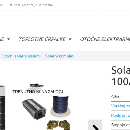
lo?
Vaša košarica je še prazna
NE
TOPLOTNE ČRPALKE
OTOČNE ELEKTRARN
Otočni solarni sistem
Solarni kompleti
Sol
100
TRENUTNO NI NA ZALOGI
Šifra:
Vprašaj za
Pošlji prija
Stopnja d