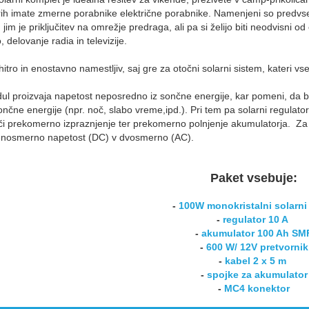
erih imate zmerne porabnike električne porabnike. Namenjeni so predv
jim je priključitev na omrežje predraga, ali pa si želijo biti neodvisni o
, delovanje radia in televizije.
hitro in enostavno namestljiv, saj gre za otočni solarni sistem, kateri
ul proizvaja napetost neposredno iz sončne energije, kar pomeni, da bo
nčne energije (npr. noč, slabo vreme,ipd.). Pri tem pa solarni regulato
i prekomerno izpraznjenje ter prekomerno polnjenje akumulatorja. Za ra
i enosmerno napetost (DC) v dvosmerno (AC).
Paket vsebuje:
-
100W monokristalni
solarni
-
regulator 10 A
-
akumulator 100 Ah SM
-
600 W/ 12V pretvornik
-
kabel 2 x 5 m
-
spojke za akumulator
-
MC4 konektor