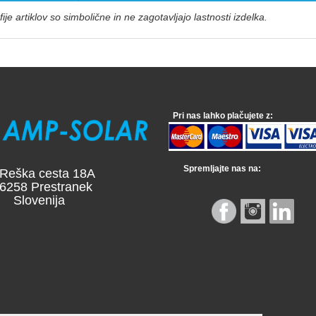
ije artiklov so simbolične in ne zagotavljajo lastnosti izdelka.
Pri nas lahko plačujete z:
Spremljajte nas na:
a cesta 18A
 Prestranek
venija