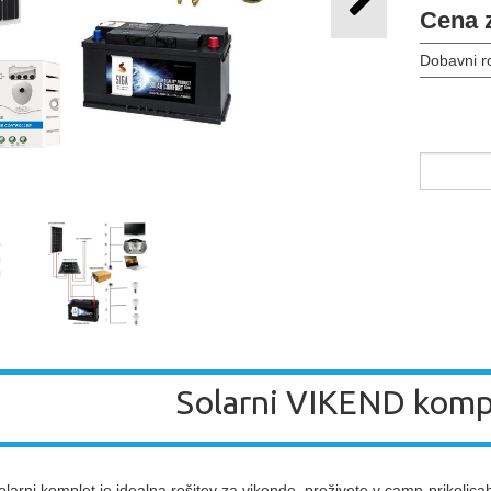
Cena 
Dobavni r
Solarni VIKEND komp
olarni komplet je idealna rešitev za vikende, preživete v camp-prikolica