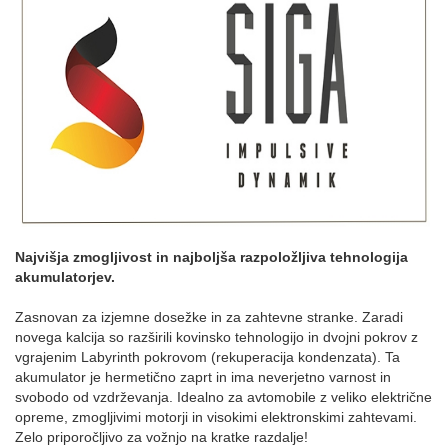
Najvišja zmogljivost in najboljša razpoložljiva tehnologija
akumulatorjev.
Zasnovan za izjemne dosežke in za zahtevne stranke. Zaradi
novega kalcija so razširili kovinsko tehnologijo in dvojni pokrov z
vgrajenim Labyrinth pokrovom (rekuperacija kondenzata). Ta
akumulator je hermetično zaprt in ima neverjetno varnost in
svobodo od vzdrževanja. Idealno za avtomobile z veliko električne
opreme, zmogljivimi motorji in visokimi elektronskimi zahtevami.
Zelo priporočljivo za vožnjo na kratke razdalje!