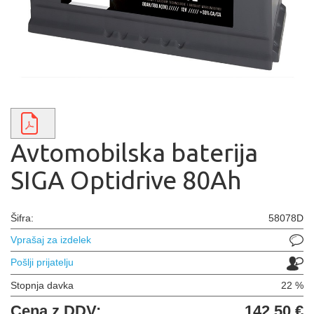
Avtomobilska baterija
SIGA Optidrive 80Ah
Šifra:
58078D
Vprašaj za izdelek
Pošlji prijatelju
Stopnja davka
22 %
Cena z DDV:
142,50 €