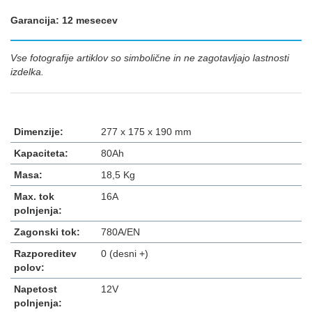
Garancija: 12 mesecev
Vse fotografije artiklov so simbolične in ne zagotavljajo lastnosti
izdelka.
Dimenzije:
277 x 175 x 190 mm
Kapaciteta:
80Ah
Masa:
18,5 Kg
Max. tok
16A
polnjenja:
Zagonski tok:
780A/EN
Razporeditev
0 (desni +)
polov:
Napetost
12V
polnjenja: