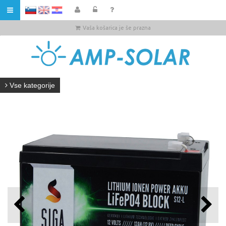
HR
Vaša košarica je še prazna
Vse kategorije