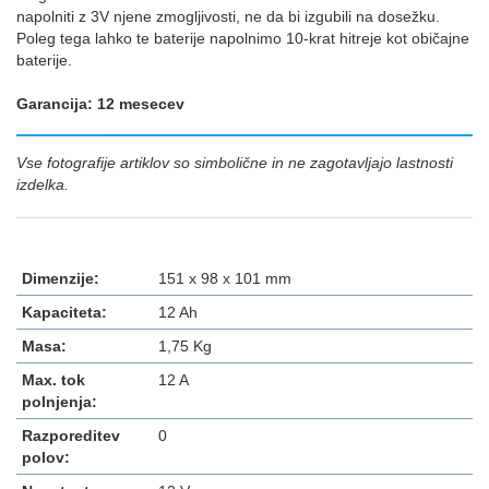
napolniti z 3V njene zmogljivosti, ne da bi izgubili na dosežku.
Poleg tega lahko te baterije napolnimo 10-krat hitreje kot običajne
baterije.
Garancija: 12 mesecev
Vse fotografije artiklov so simbolične in ne zagotavljajo lastnosti
izdelka.
Dimenzije:
151 x 98 x 101 mm
Kapaciteta:
12 Ah
Masa:
1,75 Kg
Max. tok
12 A
polnjenja:
Razporeditev
0
polov: