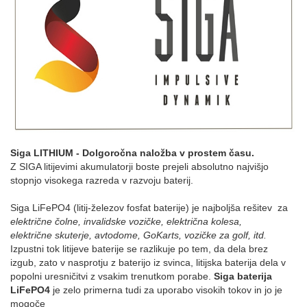
Siga LITHIUM - Dolgoročna naložba v prostem času.
Z SIGA litijevimi akumulatorji boste prejeli absolutno najvišjo
stopnjo visokega razreda v razvoju baterij.
Siga LiFePO4 (litij-železov fosfat baterije) je najboljša rešitev za
električne čolne, invalidske vozičke, električna kolesa,
električne skuterje, avtodome, GoKarts, vozičke za golf, itd.
Izpustni tok litijeve baterije se razlikuje po tem, da dela brez
izgub, zato v nasprotju z baterijo iz svinca, litijska baterija dela v
popolni uresničitvi z vsakim trenutkom porabe.
Siga baterija
LiFePO4
je zelo primerna tudi za uporabo visokih tokov in jo je
mogoče