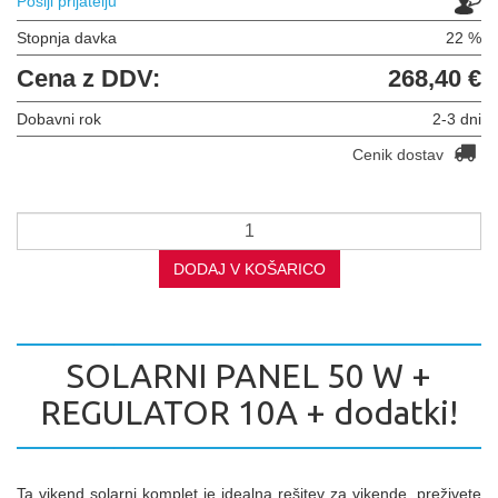
Pošlji prijatelju
Stopnja davka
22 %
Cena z DDV:
268,40 €
Dobavni rok
2-3 dni
Cenik dostav
DODAJ V KOŠARICO
SOLARNI PANEL 50 W +
REGULATOR 10A + dodatki!
Ta vikend solarni komplet je idealna rešitev za vikende, preživete