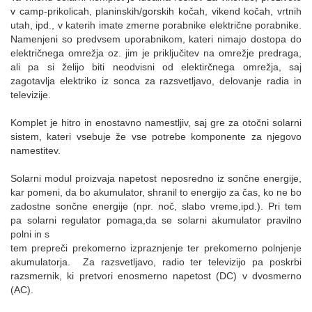
v camp-prikolicah, planinskih/gorskih kočah, vikend kočah, vrtnih
utah, ipd., v katerih imate zmerne porabnike električne porabnike.
Namenjeni so predvsem uporabnikom, kateri nimajo dostopa do
električnega omrežja oz. jim je priključitev na omrežje predraga,
ali pa si želijo biti neodvisni od elektirčnega omrežja, saj
zagotavlja elektriko iz sonca za razsvetljavo, delovanje radia in
televizije.
Komplet je hitro in enostavno namestljiv, saj gre za otočni solarni
sistem, kateri vsebuje že vse potrebe komponente za njegovo
namestitev.
Solarni modul proizvaja napetost neposredno iz sončne energije,
kar pomeni, da bo akumulator, shranil to energijo za čas, ko ne bo
zadostne sončne energije (npr. noč, slabo vreme,ipd.). Pri tem
pa solarni regulator pomaga,da se solarni akumulator pravilno
polni in s
tem prepreči prekomerno izpraznjenje ter prekomerno polnjenje
akumulatorja. Za razsvetljavo, radio ter televizijo pa poskrbi
razsmernik, ki pretvori enosmerno napetost (DC) v dvosmerno
(AC).