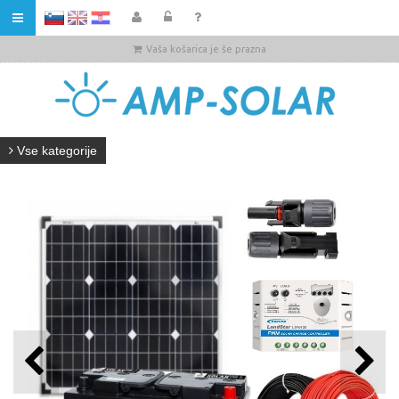
HR
Vaša košarica je še prazna
Vse kategorije