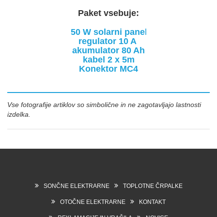
Paket vsebuje:
50 W solarni pane
l
regulator 10 A
akumulator 80 Ah
kabel 2 x 5m
Konektor MC4
Vse fotografije artiklov so simbolične in ne zagotavljajo lastnosti
izdelka.
SONČNE ELEKTRARNE
TOPLOTNE ČRPALKE
OTOČNE ELEKTRARNE
KONTAKT