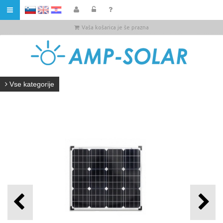
HR
Vaša košarica je še prazna
Vse kategorije