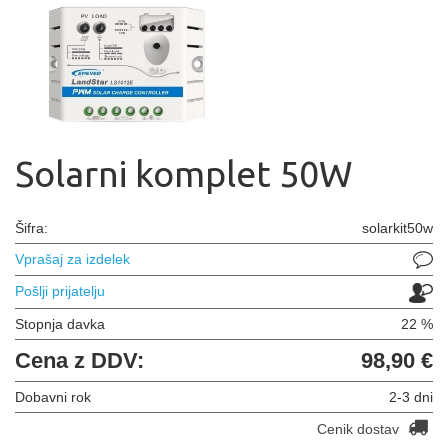
Solarni komplet 50W
Šifra:
solarkit50w
Vprašaj za izdelek
Pošlji prijatelju
Stopnja davka
22 %
Cena z DDV:
98,90 €
Dobavni rok
2-3 dni
Cenik dostav