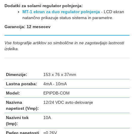
Dodatki za solarni regulator polnjenja:
MT-1 ekran za duo regulator polnjenja
- LCD ekran
natančno prikazuje status sistema in parametre.
Garancija: 12 mesecev
Vse fotografije artiklov so simbolične in ne zagotavljajo lastnosti
izdelka.
Dimenzije:
153 x 76 x 37mm
Lastna poraba:
4mA - 10mA
Model:
EPIPDB-COM
Nazivna
12/24 VDC avto-delovanje
napetost (Vmp):
Nazivni tok
10A
(Imp):
Padec napetosti
≤0.26V