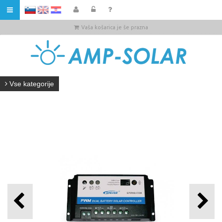
HR
Vaša košarica je še prazna
Vse kategorije