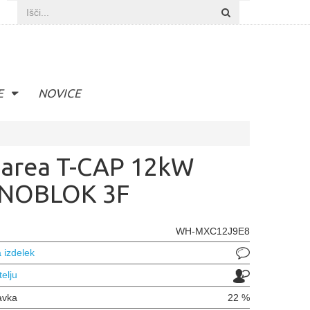
E
NOVICE
area T-CAP 12kW
NOBLOK 3F
WH-MXC12J9E8
 izdelek
telju
avka
22 %