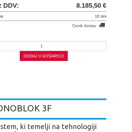
z DDV:
8.185,50 €
ok
10 dni
Cenik dostav
DODAJ V KOŠARICO
MONOBLOK 3F
stem, ki temelji na tehnologiji