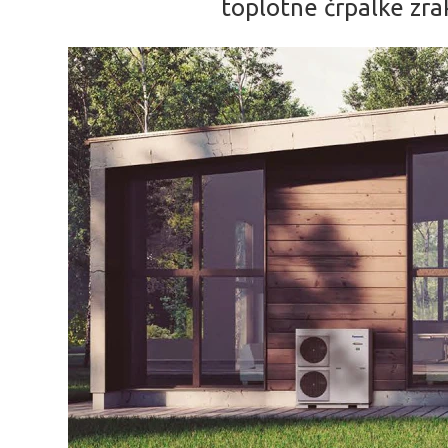
toplotne črpalke zra