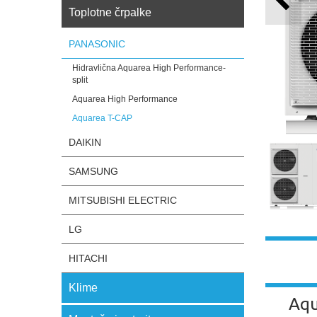
Toplotne črpalke
PANASONIC
Hidravlična Aquarea High Performance-
split
Aquarea High Performance
Aquarea T-CAP
DAIKIN
SAMSUNG
MITSUBISHI ELECTRIC
LG
HITACHI
Klime
Aqu