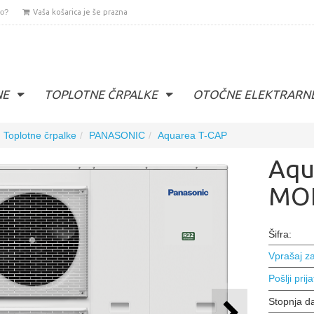
lo?
Vaša košarica je še prazna
NE
TOPLOTNE ČRPALKE
OTOČNE ELEKTRARN
Toplotne črpalke
PANASONIC
Aquarea T-CAP
Aqu
MO
Šifra:
Vprašaj za
Pošlji prija
Stopnja d