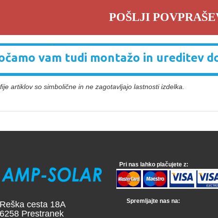
POŠLJI POVPRAŠE
čamo vam tudi montažo in ureditev d
ije artiklov so simbolične in ne zagotavljajo lastnosti izdelka.
Pri nas lahko plačujete z:
Spremljajte nas na:
a cesta 18A
 Prestranek