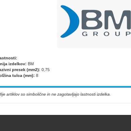
astnosti:
nija izdelkov:
BM
azivni presek (mm2):
0,75
olžina tulca (mm):
8
ije artiklov so simbolične in ne zagotavljajo lastnosti izdelka.