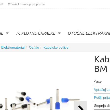
lo?
Vaša košarica je še prazna
NE
TOPLOTNE ČRPALKE
OTOČNE ELEKTRARN
Elektromaterial
Ostalo
Kabelske votlice
Kabe
BM 
Šifra:
Vprašaj za
Pošlji prija
Stopnja d