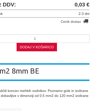
z DDV:
0,03 €
ok
2-3 dni
Cenik dostav
DODAJ V KOŠARICO
5mm2 8mm BE
ščiti koncev mehkih vodnikov. Poznamo gole in izolirane
so dobavljive v dimenziji od 0,5 mm2 do 120 mm2 izolirane