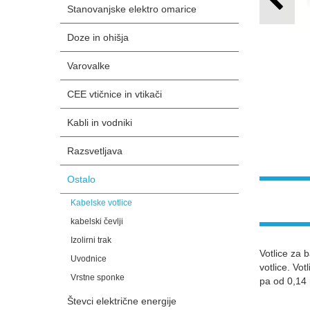
Stanovanjske elektro omarice
Doze in ohišja
Varovalke
CEE vtičnice in vtikači
Kabli in vodniki
Razsvetljava
Ostalo
Kabelske votlice
kabelski čevlji
Izolirni trak
Votlice za 
Uvodnice
votlice. Vo
Vrstne sponke
pa od 0,1
Števci električne energije