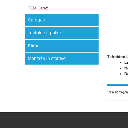
TEM Čatež
Agregati
Toplotne črpalke
Klime
Tehnične l
Montaže in storitve
Li
N
D
Vse fotograf