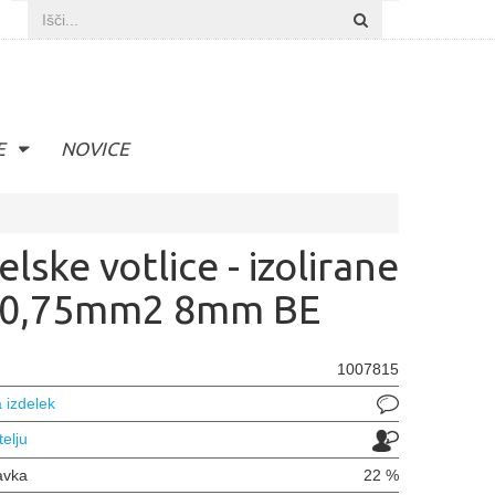
E
NOVICE
lske votlice - izolirane
0,75mm2 8mm BE
1007815
 izdelek
telju
avka
22 %