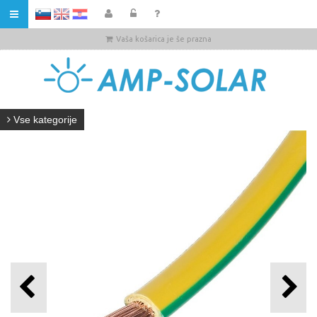
HR
Vaša košarica je še prazna
Vse kategorije