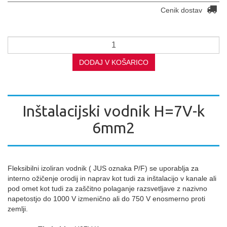
Cenik dostav
DODAJ V KOŠARICO
Inštalacijski vodnik H=7V-k
6mm2
Fleksibilni izoliran vodnik ( JUS oznaka P/F) se uporablja za
interno ožičenje orodij in naprav kot tudi za inštalacijo v kanale ali
pod omet kot tudi za zaščitno polaganje razsvetljave z nazivno
napetostjo do 1000 V izmenično ali do 750 V enosmerno proti
zemlji.