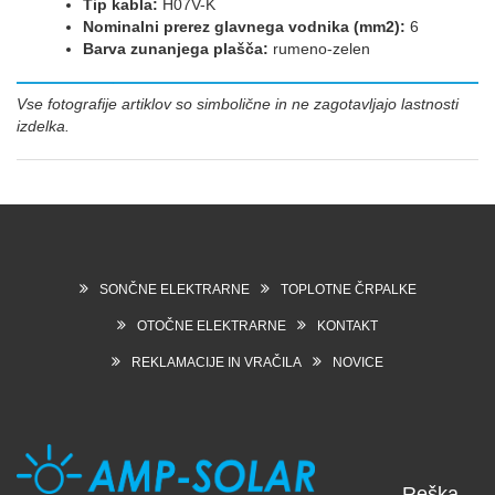
Tip kabla:
H07V-K
Nominalni prerez glavnega vodnika (mm2):
6
Barva zunanjega plašča:
rumeno-zelen
Vse fotografije artiklov so simbolične in ne zagotavljajo lastnosti
izdelka.
SONČNE ELEKTRARNE
TOPLOTNE ČRPALKE
OTOČNE ELEKTRARNE
KONTAKT
REKLAMACIJE IN VRAČILA
NOVICE
Reška